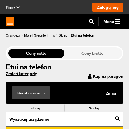
Zaloguj się
Firmy
Menu
Strona główna Orange.pl
Orange.pl
Małe i Średnie Firmy
Sklep
Etui na telefon
Ceny netto
Ceny brutto
Etui na telefon
Zmień kategorię
Kup na paragon
Bez abonamentu
Zmień
Filtruj
Sortuj
Wyszukaj urządzenie