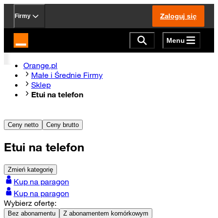
Zaloguj się
Firmy
Menu
Strona główna Orange.pl
Orange.pl
Małe i Średnie Firmy
Sklep
Etui na telefon
Ceny netto
Ceny brutto
Etui na telefon
Zmień kategorię
Kup na paragon
Kup na paragon
Wybierz ofertę:
Bez abonamentu
Z abonamentem komórkowym