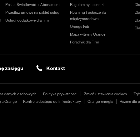
Pakiet Światłowód + Abonament
Regulaminy i cenniki
Dl
Przedłuż umowę na pakiet usług
Roaming i połączenia
Dla
międzynarodowe
d
Usługi dodatkowe dla firm
Dl
Orange Fab
Dl
Mapa witryny Orange
Poradnik dla Firm
ę zasięgu
Kontakt
na danych osobowych
Polityka prywatności
Zmień ustawienia cookies
Zgł
ja Orange
Kontrola dostępu do infrastruktury
Orange Energia
Razem dla p