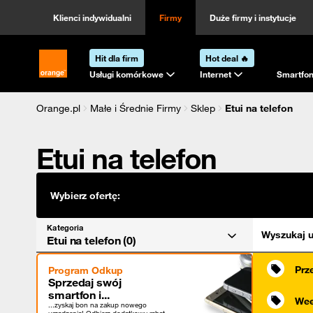
Kategoria
Sortowanie
Klienci indywidualni
Firmy
Duże firmy i instytucje
Hit dla firm
Hot deal 🔥
Strona główna Orange.pl
Usługi komórkowe
Internet
Smartfon
Orange.pl
Małe i Średnie Firmy
Sklep
Etui na telefon
Etui na telefon
Wybierz ofertę:
Kategoria
Wyszukaj u
Etui na telefon (0)
Prz
Program Odkup
Sprzedaj swój
smartfon i...
Wee
...zyskaj bon na zakup nowego