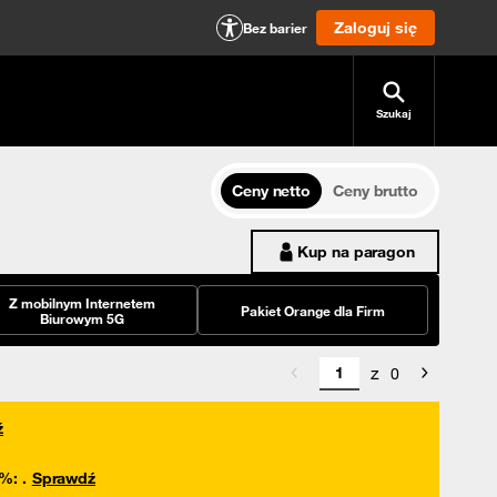
Zaloguj się
Bez barier
Szukaj
Ceny netto
Ceny brutto
Kup na paragon
Z mobilnym Internetem
Pakiet Orange dla Firm
Biurowym 5G
z
0
ź
0%
:
.
Sprawdź