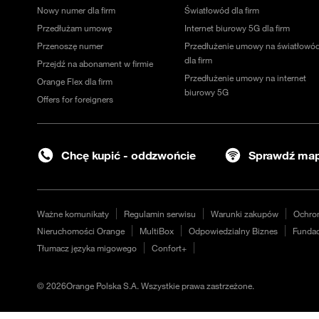
Nowy numer dla firm
Światłowód dla firm
Przedłużam umowę
Internet biurowy 5G dla firm
Przenoszę numer
Przedłużenie umowy na światłowó
dla firm
Przejdź na abonament w firmie
Przedłużenie umowy na internet
Orange Flex dla firm
biurowy 5G
Offers for foreigners
Chcę kupić - oddzwońcie
Sprawdź map
Ważne komunikaty
Regulamin serwisu
Warunki zakupów
Ochro
Nieruchomości Orange
MultiBox
Odpowiedzialny Biznes
Fundac
Tłumacz języka migowego
Confort+
©
2026
Orange Polska S.A. Wszystkie prawa zastrzeżone.