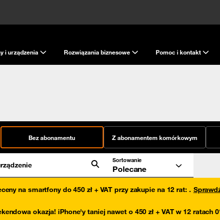
y i urządzenia
Rozwiązania biznesowe
Pomoc i kontakt
Bez abonamentu
Z abonamentem komórkowym
Sortowanie
rządzenie
Polecane
eceny na smartfony do 450 zł + VAT przy zakupie na 12 rat
:
.
Sprawd
kendowa okazja! iPhone'y taniej nawet o 450 zł + VAT w 12 ratach 