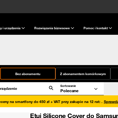
y i urządzenia
Rozwiązania biznesowe
Pomoc i kontakt
Bez abonamentu
Z abonamentem komórkowym
Sortowanie
rządzenie
Polecane
eceny na smartfony do 450 zł + VAT przy zakupie na 12 rat
:
.
Sprawd
Etui Silicone Cover do Samsu