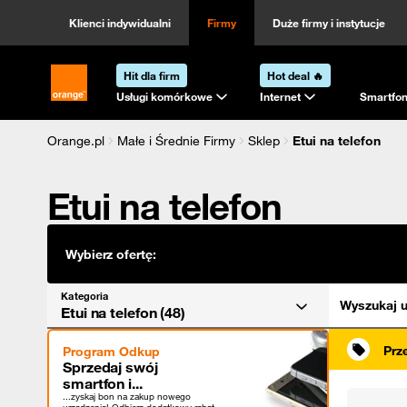
Kategoria
Sortowanie
Klienci indywidualni
Firmy
Duże firmy i instytucje
Hit dla firm
Hot deal 🔥
Strona główna Orange.pl
Usługi komórkowe
Internet
Smartfon
Orange.pl
Małe i Średnie Firmy
Sklep
Etui na telefon
Etui na telefon
Wybierz ofertę:
Kategoria
Wyszukaj u
Etui na telefon (48)
Prz
Program Odkup
Sprzedaj swój
smartfon i...
...zyskaj bon na zakup nowego