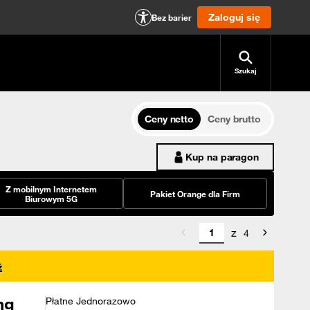
Zaloguj się
Bez barier
Szukaj
Ceny netto
Ceny brutto
Kup na paragon
Z mobilnym Internetem
Pakiet Orange dla Firm
Biurowym 5G
z
4
ź
ng
Płatne Jednorazowo