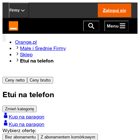
Zaloguj się
Firmy
Menu
Strona główna Orange.pl
Orange.pl
Małe i Średnie Firmy
Sklep
Etui na telefon
Ceny netto
Ceny brutto
Etui na telefon
Zmień kategorię
Kup na paragon
Kup na paragon
Wybierz ofertę:
Bez abonamentu
Z abonamentem komórkowym