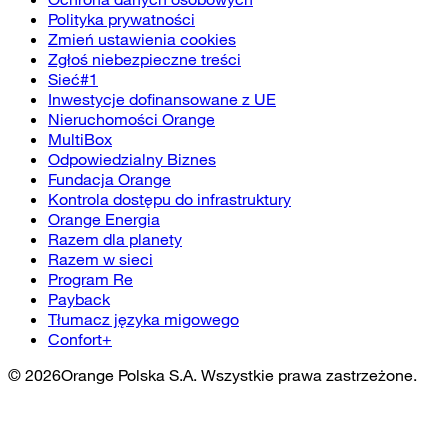
Polityka prywatności
Zmień ustawienia cookies
Zgłoś niebezpieczne treści
Sieć#1
Inwestycje dofinansowane z UE
Nieruchomości Orange
MultiBox
Odpowiedzialny Biznes
Fundacja Orange
Kontrola dostępu do infrastruktury
Orange Energia
Razem dla planety
Razem w sieci
Program Re
Payback
Tłumacz języka migowego
Confort+
©
2026
Orange Polska S.A. Wszystkie prawa zastrzeżone.