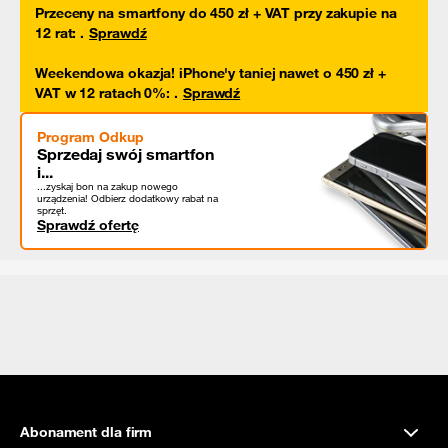
Przeceny na smartfony do 450 zł + VAT przy zakupie na
12 rat
:
.
Sprawdź
Weekendowa okazja! iPhone'y taniej nawet o 450 zł +
VAT w 12 ratach 0%
:
.
Sprawdź
Program Odkup
Sprzedaj swój smartfon
i...
...zyskaj bon na zakup nowego
urządzenia! Odbierz dodatkowy rabat na
sprzęt.
Sprawdź ofertę
Abonament dla firm