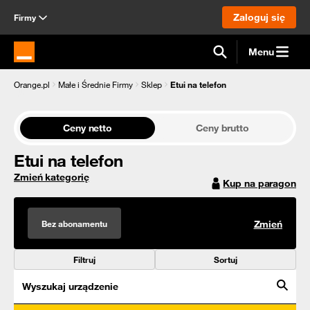
Zaloguj się
Firmy
Menu
Strona główna Orange.pl
Orange.pl
Małe i Średnie Firmy
Sklep
Etui na telefon
Ceny netto
Ceny brutto
Etui na telefon
Zmień kategorię
Kup na paragon
Bez abonamentu
Zmień
Filtruj
Sortuj
Wyszukaj urządzenie