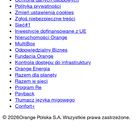
Polityka prywatności
Zmień ustawienia cookies
Zgłoś niebezpieczne treści
Sieć#1
Inwestycje dofinansowane z UE
Nieruchomości Orange
MultiBox
Odpowiedzialny Biznes
Fundacja Orange
Kontrola dostępu do infrastruktury
Orange Energia
Razem dla planety
Razem w sieci
Program Re
Payback
Tłumacz języka migowego
Confort+
©
2026
Orange Polska S.A. Wszystkie prawa zastrzeżone.