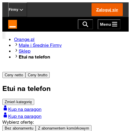
Zaloguj się
Firmy
Menu
Strona główna Orange.pl
Orange.pl
Małe i Średnie Firmy
Sklep
Etui na telefon
Ceny netto
Ceny brutto
Etui na telefon
Zmień kategorię
Kup na paragon
Kup na paragon
Wybierz ofertę:
Bez abonamentu
Z abonamentem komórkowym