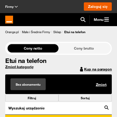
Zaloguj się
Firmy
Menu
Strona główna Orange.pl
Orange.pl
Małe i Średnie Firmy
Sklep
Etui na telefon
Ceny netto
Ceny brutto
Etui na telefon
Zmień kategorię
Kup na paragon
Bez abonamentu
Zmień
Filtruj
Sortuj
Wyszukaj urządzenie