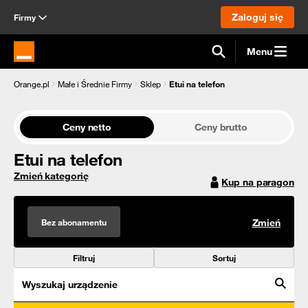
Zaloguj się
Firmy
Menu
Strona główna Orange.pl
Orange.pl
Małe i Średnie Firmy
Sklep
Etui na telefon
Ceny netto
Ceny brutto
Etui na telefon
Zmień kategorię
Kup na paragon
Bez abonamentu
Zmień
Filtruj
Sortuj
Wyszukaj urządzenie