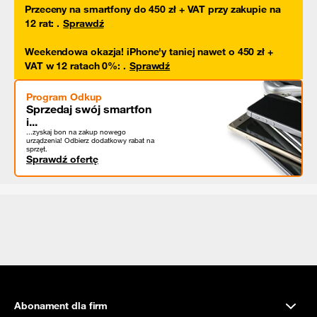
Przeceny na smartfony do 450 zł + VAT przy zakupie na
12 rat
:
.
Sprawdź
Weekendowa okazja! iPhone'y taniej nawet o 450 zł +
VAT w 12 ratach 0%
:
.
Sprawdź
Program Odkup
Sprzedaj swój smartfon
i...
...zyskaj bon na zakup nowego
urządzenia! Odbierz dodatkowy rabat na
sprzęt.
Sprawdź ofertę
Abonament dla firm