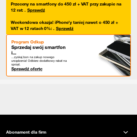
Przeceny na smartfony do 450 zł + VAT przy zakupie na
12 rat
:
.
Sprawdź
Weekendowa okazja! iPhone'y taniej nawet o 450 zł +
VAT w 12 ratach 0%
:
.
Sprawdź
Program Odkup
Sprzedaj swój smartfon
i...
...zyskaj bon na zakup nowego
urządzenia! Odbierz dodatkowy rabat na
sprzęt.
Sprawdź ofertę
Abonament dla firm