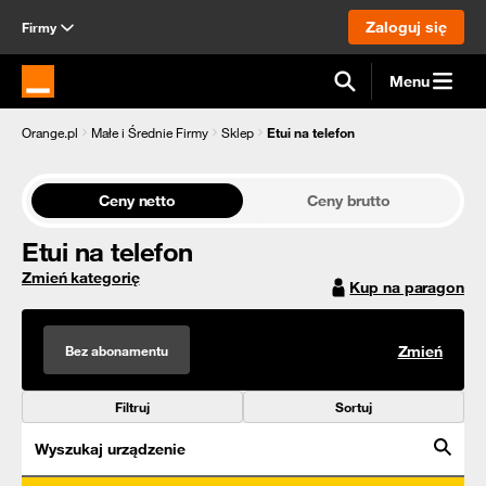
Zaloguj się
Firmy
Menu
Strona główna Orange.pl
Orange.pl
Małe i Średnie Firmy
Sklep
Etui na telefon
Ceny netto
Ceny brutto
Etui na telefon
Zmień kategorię
Kup na paragon
Bez abonamentu
Zmień
Filtruj
Sortuj
Wyszukaj urządzenie