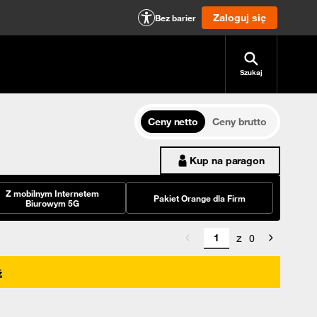
Zaloguj się
Bez barier
Szukaj
Ceny netto
Ceny brutto
Kup na paragon
Z mobilnym Internetem
Pakiet Orange dla Firm
Biurowym 5G
z
0
ź