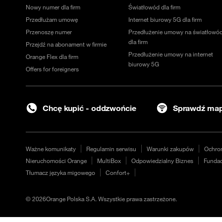
Nowy numer dla firm
Światłowód dla firm
Przedłużam umowę
Internet biurowy 5G dla firm
Przenoszę numer
Przedłużenie umowy na światłowó
dla firm
Przejdź na abonament w firmie
Przedłużenie umowy na internet
Orange Flex dla firm
biurowy 5G
Offers for foreigners
Chcę kupić - oddzwońcie
Sprawdź map
Ważne komunikaty
Regulamin serwisu
Warunki zakupów
Ochro
Nieruchomości Orange
MultiBox
Odpowiedzialny Biznes
Fundac
Tłumacz języka migowego
Confort+
©
2026
Orange Polska S.A. Wszystkie prawa zastrzeżone.