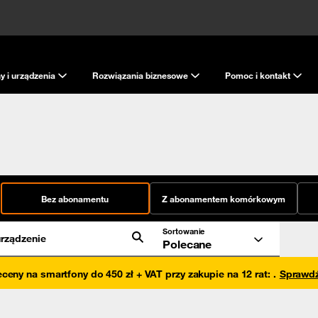
y i urządzenia
Rozwiązania biznesowe
Pomoc i kontakt
Bez abonamentu
Z abonamentem komórkowym
Sortowanie
rządzenie
Polecane
eceny na smartfony do 450 zł + VAT przy zakupie na 12 rat
:
.
Sprawd