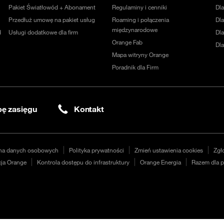
Pakiet Światłowód + Abonament
Regulaminy i cenniki
Dl
Przedłuż umowę na pakiet usług
Roaming i połączenia
Dla
międzynarodowe
d
Usługi dodatkowe dla firm
Dl
Orange Fab
Dl
Mapa witryny Orange
Poradnik dla Firm
ę zasięgu
Kontakt
na danych osobowych
Polityka prywatności
Zmień ustawienia cookies
Zgł
ja Orange
Kontrola dostępu do infrastruktury
Orange Energia
Razem dla p