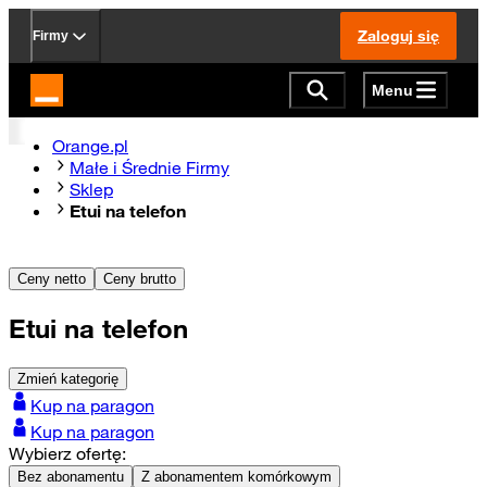
Zaloguj się
Firmy
Menu
Strona główna Orange.pl
Orange.pl
Małe i Średnie Firmy
Sklep
Etui na telefon
Ceny netto
Ceny brutto
Etui na telefon
Zmień kategorię
Kup na paragon
Kup na paragon
Wybierz ofertę:
Bez abonamentu
Z abonamentem komórkowym