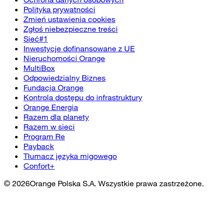
Polityka prywatności
Zmień ustawienia cookies
Zgłoś niebezpieczne treści
Sieć#1
Inwestycje dofinansowane z UE
Nieruchomości Orange
MultiBox
Odpowiedzialny Biznes
Fundacja Orange
Kontrola dostępu do infrastruktury
Orange Energia
Razem dla planety
Razem w sieci
Program Re
Payback
Tłumacz języka migowego
Confort+
©
2026
Orange Polska S.A. Wszystkie prawa zastrzeżone.