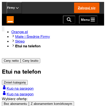
Zaloguj się
Firmy
Menu
Strona główna Orange.pl
Orange.pl
Małe i Średnie Firmy
Sklep
Etui na telefon
Ceny netto
Ceny brutto
Etui na telefon
Zmień kategorię
Kup na paragon
Kup na paragon
Wybierz ofertę:
Bez abonamentu
Z abonamentem komórkowym