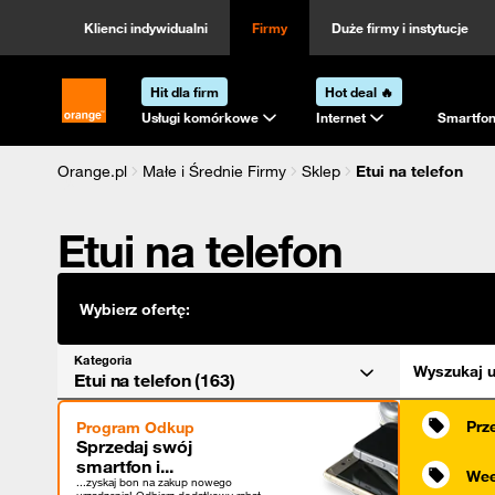
Kategoria
Sortowanie
Klienci indywidualni
Firmy
Duże firmy i instytucje
Hit dla firm
Hot deal 🔥
Strona główna Orange.pl
Usługi komórkowe
Internet
Smartfon
Orange.pl
Małe i Średnie Firmy
Sklep
Etui na telefon
Etui na telefon
Wybierz ofertę:
Kategoria
Wyszukaj u
Etui na telefon (163)
Prz
Program Odkup
Sprzedaj swój
smartfon i...
Wee
...zyskaj bon na zakup nowego