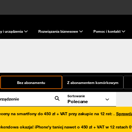
y i urządzenia
Rozwiązania biznesowe
Pomoc i kontakt
Bez abonamentu
Z abonamentem komórkowym
Sortowanie
rządzenie
Polecane
eceny na smartfony do 450 zł + VAT przy zakupie na 12 rat
:
.
Sprawd
kendowa okazja! iPhone'y taniej nawet o 450 zł + VAT w 12 ratach 