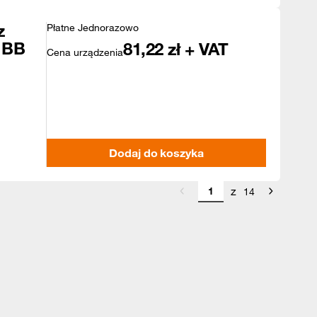
z
Płatne Jednorazowo
 BB
81,22
zł + VAT
Cena urządzenia
Dodaj do koszyka
z
14