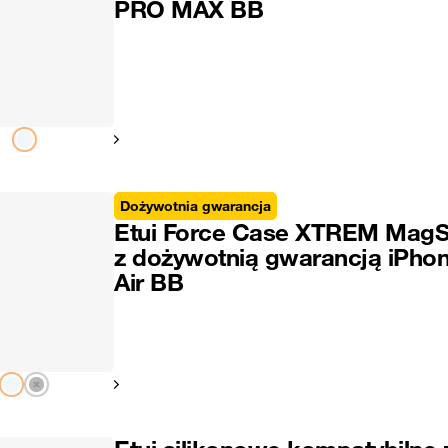
PRO MAX BB
Pokaż następny
Dożywotnia gwarancja
Etui Force Case XTREM MagS
z dożywotnią gwarancją iPho
Air BB
Pokaż następny