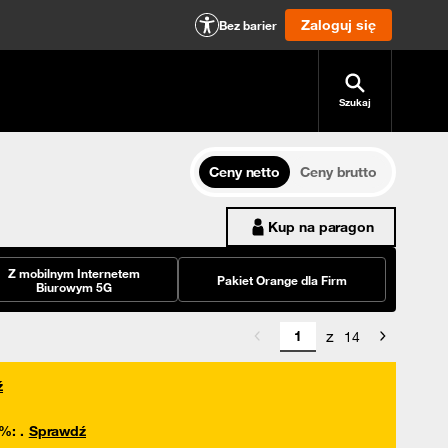
Zaloguj się
Bez barier
Szukaj
Ceny netto
Ceny brutto
Kup na paragon
Z mobilnym Internetem
Pakiet Orange dla Firm
Biurowym 5G
z
14
ź
0%
:
.
Sprawdź