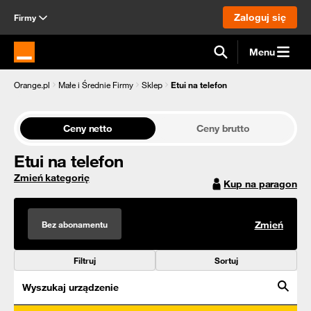
Zaloguj się
Firmy
Menu
Strona główna Orange.pl
Orange.pl
Małe i Średnie Firmy
Sklep
Etui na telefon
Ceny netto
Ceny brutto
Etui na telefon
Zmień kategorię
Kup na paragon
Bez abonamentu
Zmień
Filtruj
Sortuj
Wyszukaj urządzenie