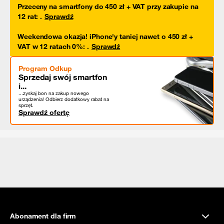
Przeceny na smartfony do 450 zł + VAT przy zakupie na
12 rat
:
.
Sprawdź
Weekendowa okazja! iPhone'y taniej nawet o 450 zł +
VAT w 12 ratach 0%
:
.
Sprawdź
Program Odkup
Sprzedaj swój smartfon
i...
...zyskaj bon na zakup nowego
urządzenia! Odbierz dodatkowy rabat na
sprzęt.
Sprawdź ofertę
Abonament dla firm