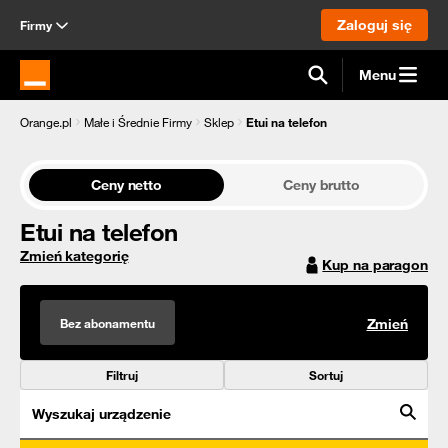
Zaloguj się
Firmy
Menu
Strona główna Orange.pl
Orange.pl
Małe i Średnie Firmy
Sklep
Etui na telefon
Ceny netto
Ceny brutto
Etui na telefon
Zmień kategorię
Kup na paragon
Bez abonamentu
Zmień
Filtruj
Sortuj
Wyszukaj urządzenie