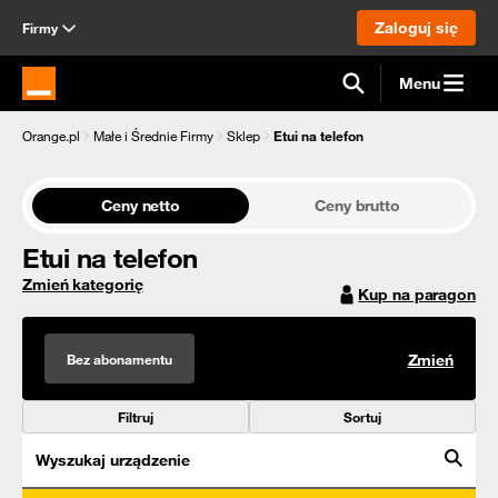
Zaloguj się
Firmy
Menu
Strona główna Orange.pl
Orange.pl
Małe i Średnie Firmy
Sklep
Etui na telefon
Ceny netto
Ceny brutto
Etui na telefon
Zmień kategorię
Kup na paragon
Bez abonamentu
Zmień
Filtruj
Sortuj
Wyszukaj urządzenie