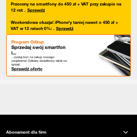
Przeceny na smartfony do 450 zł + VAT przy zakupie na
12 rat
:
.
Sprawdź
Weekendowa okazja! iPhone'y taniej nawet o 450 zł +
VAT w 12 ratach 0%
:
.
Sprawdź
Program Odkup
Sprzedaj swój smartfon
i...
...zyskaj bon na zakup nowego
urządzenia! Odbierz dodatkowy rabat na
sprzęt.
Sprawdź ofertę
Abonament dla firm