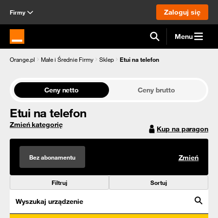
Zaloguj się
Firmy
Menu
Strona główna Orange.pl
Orange.pl
Małe i Średnie Firmy
Sklep
Etui na telefon
Ceny netto
Ceny brutto
Etui na telefon
Zmień kategorię
Kup na paragon
Bez abonamentu
Zmień
Filtruj
Sortuj
Wyszukaj urządzenie