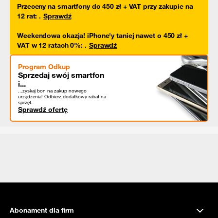
Przeceny na smartfony do 450 zł + VAT przy zakupie na
12 rat
:
.
Sprawdź
Weekendowa okazja! iPhone'y taniej nawet o 450 zł +
VAT w 12 ratach 0%
:
.
Sprawdź
Program Odkup
Sprzedaj swój smartfon
i...
...zyskaj bon na zakup nowego
urządzenia! Odbierz dodatkowy rabat na
sprzęt.
Sprawdź ofertę
Abonament dla firm