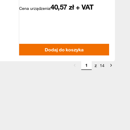
40,57
zł + VAT
Cena urządzenia
Dodaj do koszyka
z
14