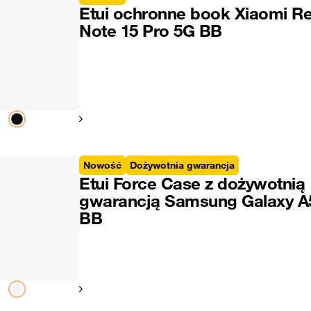
Etui ochronne book Xiaomi R
Note 15 Pro 5G BB
Pokaż następny
Nowość
Dożywotnia gwarancja
Etui Force Case z dożywotnią
gwarancją Samsung Galaxy A
BB
Pokaż następny