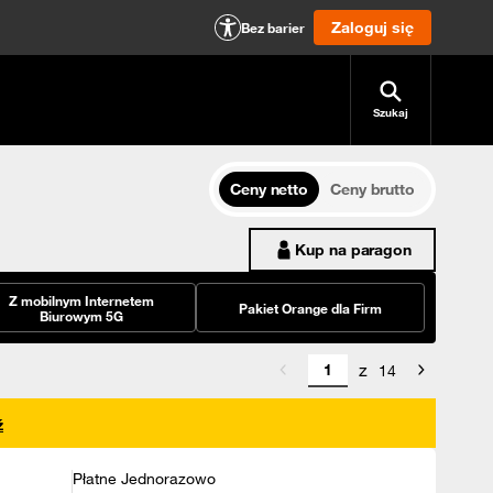
Zaloguj się
Bez barier
Szukaj
Ceny netto
Ceny brutto
Kup na paragon
Z mobilnym Internetem
Pakiet Orange dla Firm
Biurowym 5G
z
14
ź
Płatne Jednorazowo