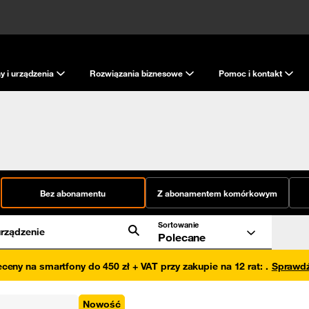
y i urządzenia
Rozwiązania biznesowe
Pomoc i kontakt
Bez abonamentu
Z abonamentem komórkowym
Sortowanie
rządzenie
Polecane
eceny na smartfony do 450 zł + VAT przy zakupie na 12 rat
:
.
Sprawd
Nowość