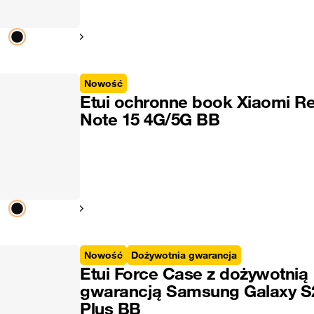
Pokaż następny
Nowość
Etui ochronne book Xiaomi R
Note 15 4G/5G BB
Pokaż następny
Nowość
Dożywotnia gwarancja
Etui Force Case z dożywotnią
gwarancją Samsung Galaxy S
Plus BB