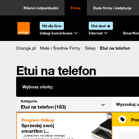
Kategoria
Sortowanie
Klienci indywidualni
Firmy
Duże firmy i instytucje
Hit dla firm
Hot deal 🔥
Strona główna Orange.pl
Usługi komórkowe
Internet
Smartfon
Orange.pl
Małe i Średnie Firmy
Sklep
Etui na telefon
Etui na telefon
Wybierz ofertę:
Kategoria
Wyszukaj u
Etui na telefon (163)
Prz
Program Odkup
Sprzedaj swój
smartfon i...
...zyskaj bon na zakup nowego