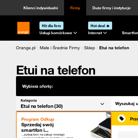
Kategoria
Sortowanie
Klienci indywidualni
Firmy
Duże firmy i instytucje
Hit dla firm
Hot deal 🔥
Strona główna Orange.pl
Usługi komórkowe
Internet
Smartfon
Orange.pl
Małe i Średnie Firmy
Sklep
Etui na telefon
Etui na telefon
Wybierz ofertę:
Kategoria
Wyszukaj u
Etui na telefon (30)
Prz
Program Odkup
Sprzedaj swój
smartfon i...
...zyskaj bon na zakup nowego