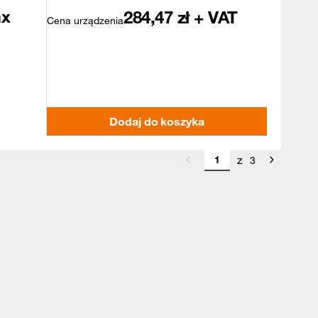
ax
284,47
zł + VAT
Cena urządzenia
Dodaj do koszyka
z
3