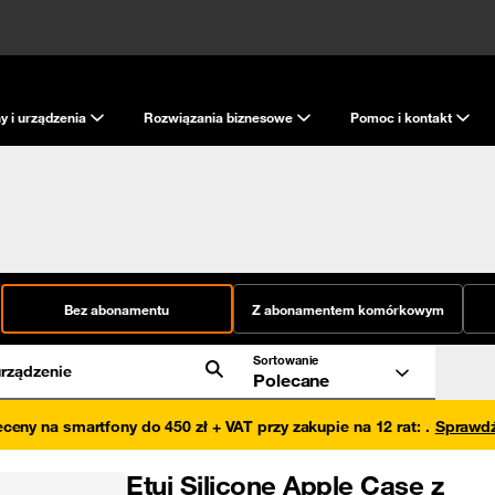
y i urządzenia
Rozwiązania biznesowe
Pomoc i kontakt
Bez abonamentu
Z abonamentem komórkowym
Sortowanie
rządzenie
Polecane
eceny na smartfony do 450 zł + VAT przy zakupie na 12 rat
:
.
Sprawd
Etui Silicone Apple Case z