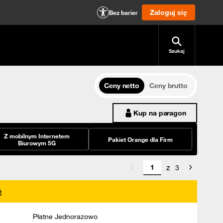
Zaloguj się
Bez barier
Szukaj
Ceny netto
Ceny brutto
Kup na paragon
Z mobilnym Internetem
Pakiet Orange dla Firm
Biurowym 5G
z
3
ź
Płatne Jednorazowo