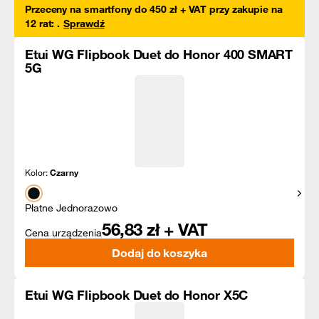
Przeceny na smartfony do 450 zł + VAT przy zakupie na
12 rat
:
.
Sprawdź
Etui WG Flipbook Duet do Honor 400 SMART
5G
Kolor:
Czarny
Pokaż
Płatne Jednorazowo
56,83
zł + VAT
Cena urządzenia
Dodaj do koszyka
Etui WG Flipbook Duet do Honor X5C