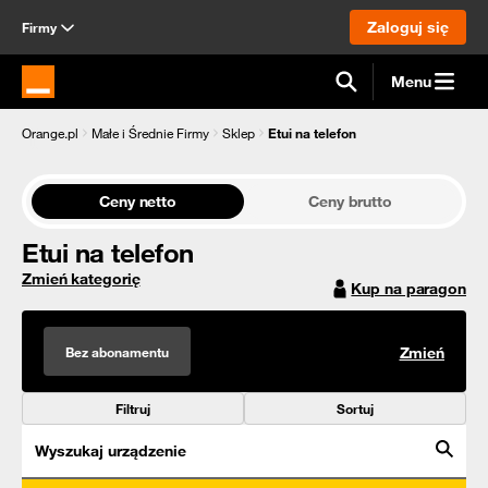
Zaloguj się
Firmy
Menu
Strona główna Orange.pl
Orange.pl
Małe i Średnie Firmy
Sklep
Etui na telefon
Ceny netto
Ceny brutto
Etui na telefon
Zmień kategorię
Kup na paragon
Bez abonamentu
Zmień
Filtruj
Sortuj
Wyszukaj urządzenie