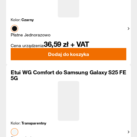
Kolor:
Czarny
Pokaż
Płatne Jednorazowo
36,59
zł + VAT
Cena urządzenia
Dodaj do koszyka
Etui WG Comfort do Samsung Galaxy S25 FE
5G
Kolor:
Transparentny
Pokaż