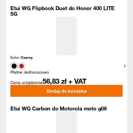
Etui WG Flipbook Duet do Honor 400 LITE
5G
Kolor:
Czarny
Pokaż
Płatne Jednorazowo
56,83
zł + VAT
Cena urządzenia
Dodaj do koszyka
Etui WG Carbon do Motorola moto g06