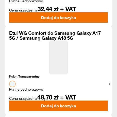
Płatne Jednorazowo
32,44
zł + VAT
Cena urządzenia
Dodaj do koszyka
Etui WG Comfort do Samsung Galaxy A17
5G / Samsung Galaxy A18 5G
Kolor:
Transparentny
Pokaż
Płatne Jednorazowo
48,70
zł + VAT
Cena urządzenia
Dodaj do koszyka