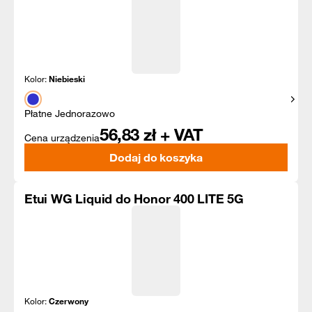
Kolor:
Niebieski
Pokaż
Płatne Jednorazowo
56,83
zł + VAT
Cena urządzenia
Dodaj do koszyka
Etui WG Liquid do Honor 400 LITE 5G
Kolor:
Czerwony