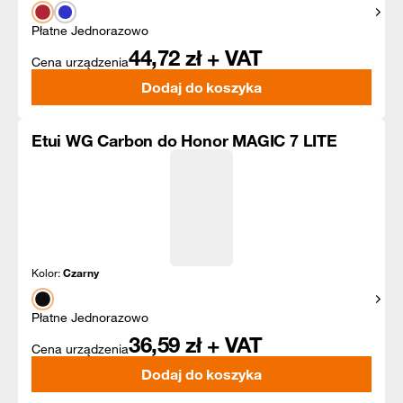
Pokaż
Płatne Jednorazowo
44,72
zł + VAT
Cena urządzenia
Dodaj do koszyka
Etui WG Carbon do Honor MAGIC 7 LITE
Kolor:
Czarny
Pokaż
Płatne Jednorazowo
36,59
zł + VAT
Cena urządzenia
Dodaj do koszyka