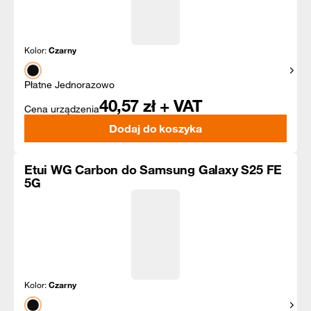
Kolor:
Czarny
Pokaż
Płatne Jednorazowo
40,57
zł + VAT
Cena urządzenia
Dodaj do koszyka
Etui WG Carbon do Samsung Galaxy S25 FE
5G
Kolor:
Czarny
Pokaż