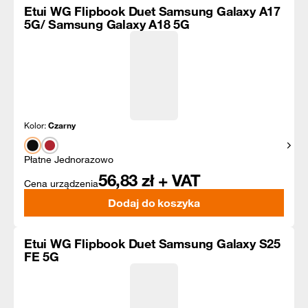
Etui WG Flipbook Duet Samsung Galaxy A17
5G/ Samsung Galaxy A18 5G
Kolor:
Czarny
Pokaż
Płatne Jednorazowo
56,83
zł + VAT
Cena urządzenia
Dodaj do koszyka
Etui WG Flipbook Duet Samsung Galaxy S25
FE 5G