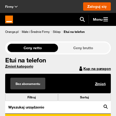
Zaloguj się
Firmy
Menu
Strona główna Orange.pl
Orange.pl
Małe i Średnie Firmy
Sklep
Etui na telefon
Ceny netto
Ceny brutto
Etui na telefon
Zmień kategorię
Kup na paragon
Bez abonamentu
Zmień
Filtruj
Sortuj
Wyszukaj urządzenie