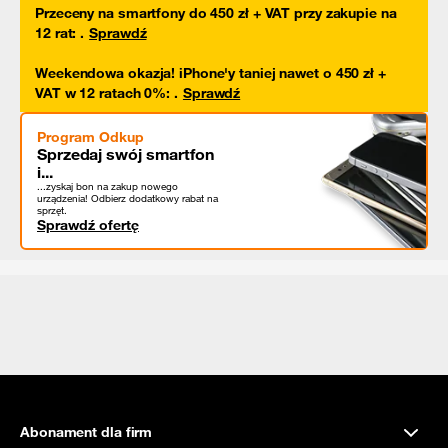
Przeceny na smartfony do 450 zł + VAT przy zakupie na
12 rat
:
.
Sprawdź
Weekendowa okazja! iPhone'y taniej nawet o 450 zł +
VAT w 12 ratach 0%
:
.
Sprawdź
Program Odkup
Sprzedaj swój smartfon
i...
...zyskaj bon na zakup nowego
urządzenia! Odbierz dodatkowy rabat na
sprzęt.
Sprawdź ofertę
Abonament dla firm