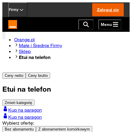
Zaloguj się
Firmy
Menu
Strona główna Orange.pl
Orange.pl
Małe i Średnie Firmy
Sklep
Etui na telefon
Ceny netto
Ceny brutto
Etui na telefon
Zmień kategorię
Kup na paragon
Kup na paragon
Wybierz ofertę:
Bez abonamentu
Z abonamentem komórkowym