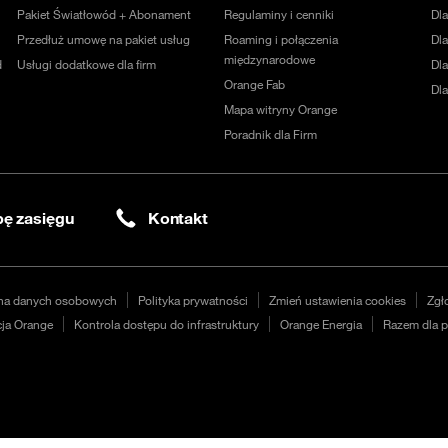
Pakiet Światłowód + Abonament
Regulaminy i cenniki
Dl
Przedłuż umowę na pakiet usług
Roaming i połączenia
Dla
międzynarodowe
d
Usługi dodatkowe dla firm
Dl
Orange Fab
Dl
Mapa witryny Orange
Poradnik dla Firm
ę zasięgu
Kontakt
na danych osobowych
Polityka prywatności
Zmień ustawienia cookies
Zgł
ja Orange
Kontrola dostępu do infrastruktury
Orange Energia
Razem dla p