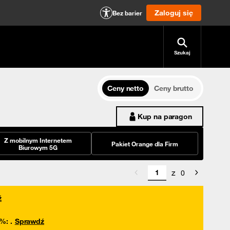
Zaloguj się
Bez barier
Szukaj
Ceny netto
Ceny brutto
Kup na paragon
Z mobilnym Internetem
Pakiet Orange dla Firm
Biurowym 5G
z
0
ź
0%
:
.
Sprawdź