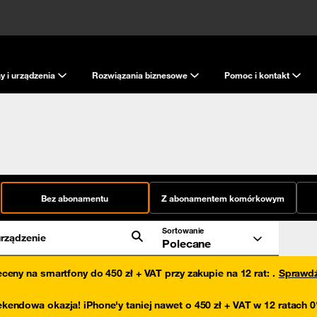
y i urządzenia
Rozwiązania biznesowe
Pomoc i kontakt
Bez abonamentu
Z abonamentem komórkowym
Sortowanie
rządzenie
Polecane
eceny na smartfony do 450 zł + VAT przy zakupie na 12 rat
:
.
Sprawd
kendowa okazja! iPhone'y taniej nawet o 450 zł + VAT w 12 ratach 