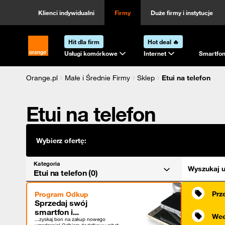
Kategoria
Sortowanie
Klienci indywidualni
Firmy
Duże firmy i instytucje
Hit dla firm
Hot deal 🔥
Strona główna Orange.pl
Usługi komórkowe
Internet
Smartfon
Orange.pl
Małe i Średnie Firmy
Sklep
Etui na telefon
Etui na telefon
Wybierz ofertę:
Kategoria
Wyszukaj u
Etui na telefon (0)
Prz
Program Odkup
Sprzedaj swój
smartfon i...
Wee
...zyskaj bon na zakup nowego