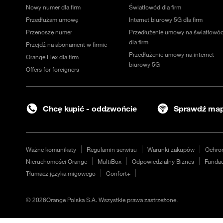
Nowy numer dla firm
Światłowód dla firm
Przedłużam umowę
Internet biurowy 5G dla firm
Przenoszę numer
Przedłużenie umowy na światłowó
dla firm
Przejdź na abonament w firmie
Przedłużenie umowy na internet
Orange Flex dla firm
biurowy 5G
Offers for foreigners
Chcę kupić - oddzwońcie
Sprawdź map
Ważne komunikaty
Regulamin serwisu
Warunki zakupów
Ochro
Nieruchomości Orange
MultiBox
Odpowiedzialny Biznes
Fundac
Tłumacz języka migowego
Confort+
©
2026
Orange Polska S.A. Wszystkie prawa zastrzeżone.