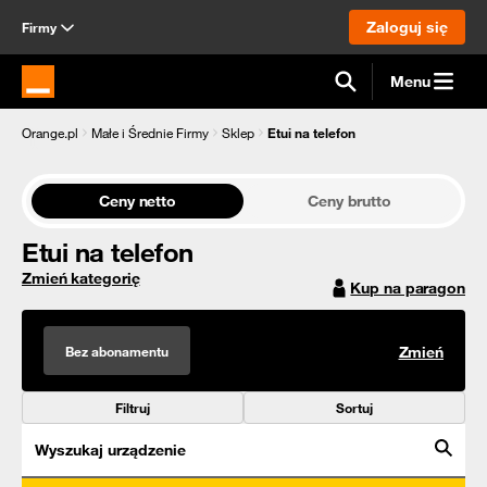
Zaloguj się
Firmy
Menu
Strona główna Orange.pl
Orange.pl
Małe i Średnie Firmy
Sklep
Etui na telefon
Ceny netto
Ceny brutto
Etui na telefon
Zmień kategorię
Kup na paragon
Bez abonamentu
Zmień
Filtruj
Sortuj
Wyszukaj urządzenie