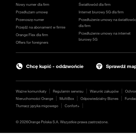
Nowy numer dla firm
Światłowód dla firm
Przedłużam umowę
Internet biurowy 5G dla firm
Przenoszę numer
Przedłużenie umowy na światłowó
dla firm
Przejdź na abonament w firmie
Przedłużenie umowy na internet
Orange Flex dla firm
biurowy 5G
Offers for foreigners
Chcę kupić - oddzwońcie
Sprawdź map
Ważne komunikaty
Regulamin serwisu
Warunki zakupów
Ochro
Nieruchomości Orange
MultiBox
Odpowiedzialny Biznes
Fundac
Tłumacz języka migowego
Confort+
©
2026
Orange Polska S.A. Wszystkie prawa zastrzeżone.