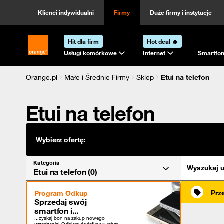
Kategoria
Sortowanie
Klienci indywidualni
Firmy
Duże firmy i instytucje
Hit dla firm
Hot deal 🔥
Strona główna Orange.pl
Usługi komórkowe
Internet
Smartfon
Orange.pl
Małe i Średnie Firmy
Sklep
Etui na telefon
Etui na telefon
Wybierz ofertę:
Kategoria
Wyszukaj u
Etui na telefon (0)
Prz
Program Odkup
Sprzedaj swój
smartfon i...
...zyskaj bon na zakup nowego