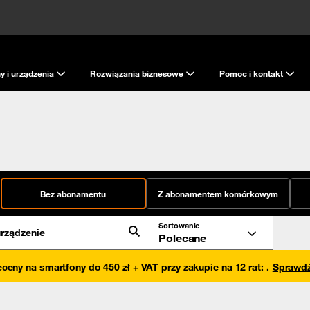
y i urządzenia
Rozwiązania biznesowe
Pomoc i kontakt
Bez abonamentu
Z abonamentem komórkowym
Sortowanie
rządzenie
Polecane
eceny na smartfony do 450 zł + VAT przy zakupie na 12 rat
:
.
Sprawd