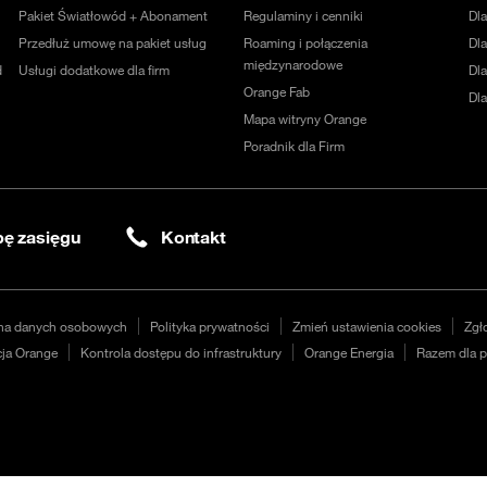
Pakiet Światłowód + Abonament
Regulaminy i cenniki
Dl
Przedłuż umowę na pakiet usług
Roaming i połączenia
Dla
międzynarodowe
d
Usługi dodatkowe dla firm
Dl
Orange Fab
Dl
Mapa witryny Orange
Poradnik dla Firm
ę zasięgu
Kontakt
na danych osobowych
Polityka prywatności
Zmień ustawienia cookies
Zgł
ja Orange
Kontrola dostępu do infrastruktury
Orange Energia
Razem dla p