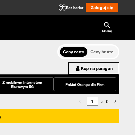
Zaloguj się
Bez barier
Szukaj
Ceny netto
Ceny brutto
Kup na paragon
Z mobilnym Internetem
Pakiet Orange dla Firm
Biurowym 5G
z
0
ź