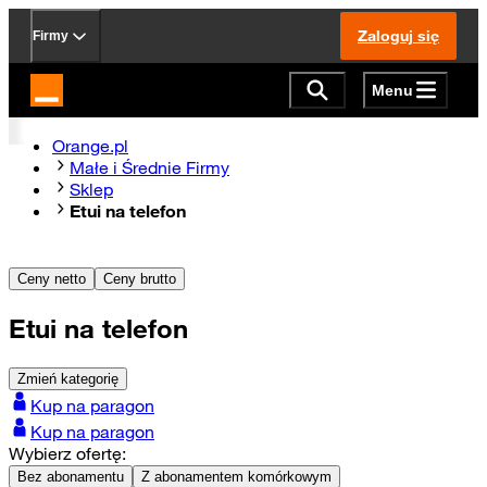
Zaloguj się
Firmy
Menu
Strona główna Orange.pl
Orange.pl
Małe i Średnie Firmy
Sklep
Etui na telefon
Ceny netto
Ceny brutto
Etui na telefon
Zmień kategorię
Kup na paragon
Kup na paragon
Wybierz ofertę:
Bez abonamentu
Z abonamentem komórkowym