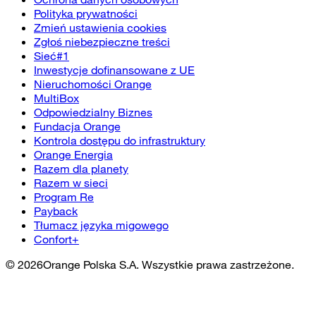
Polityka prywatności
Zmień ustawienia cookies
Zgłoś niebezpieczne treści
Sieć#1
Inwestycje dofinansowane z UE
Nieruchomości Orange
MultiBox
Odpowiedzialny Biznes
Fundacja Orange
Kontrola dostępu do infrastruktury
Orange Energia
Razem dla planety
Razem w sieci
Program Re
Payback
Tłumacz języka migowego
Confort+
©
2026
Orange Polska S.A. Wszystkie prawa zastrzeżone.