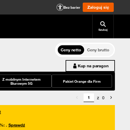
Zaloguj się
Bez barier
Szukaj
Ceny netto
Ceny brutto
Kup na paragon
Z mobilnym Internetem
Pakiet Orange dla Firm
Biurowym 5G
z
0
ź
0%
:
.
Sprawdź