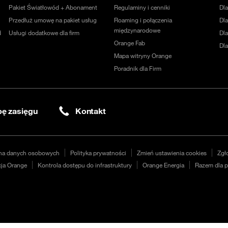
Pakiet Światłowód + Abonament
Regulaminy i cenniki
Dl
Przedłuż umowę na pakiet usług
Roaming i połączenia
Dla
międzynarodowe
d
Usługi dodatkowe dla firm
Dl
Orange Fab
Dl
Mapa witryny Orange
Poradnik dla Firm
ę zasięgu
Kontakt
na danych osobowych
Polityka prywatności
Zmień ustawienia cookies
Zgł
ja Orange
Kontrola dostępu do infrastruktury
Orange Energia
Razem dla p