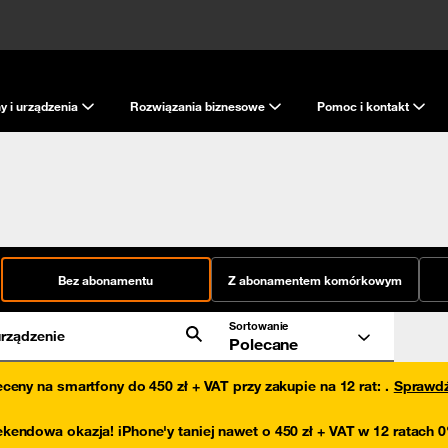
y i urządzenia
Rozwiązania biznesowe
Pomoc i kontakt
Bez abonamentu
Z abonamentem komórkowym
Sortowanie
rządzenie
Polecane
eceny na smartfony do 450 zł + VAT przy zakupie na 12 rat
:
.
Sprawd
kendowa okazja! iPhone'y taniej nawet o 450 zł + VAT w 12 ratach 