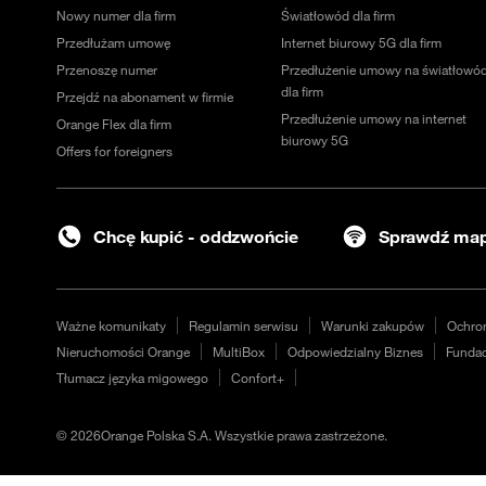
Nowy numer dla firm
Światłowód dla firm
Przedłużam umowę
Internet biurowy 5G dla firm
Przenoszę numer
Przedłużenie umowy na światłowó
dla firm
Przejdź na abonament w firmie
Przedłużenie umowy na internet
Orange Flex dla firm
biurowy 5G
Offers for foreigners
Chcę kupić - oddzwońcie
Sprawdź map
Ważne komunikaty
Regulamin serwisu
Warunki zakupów
Ochro
Nieruchomości Orange
MultiBox
Odpowiedzialny Biznes
Fundac
Tłumacz języka migowego
Confort+
©
2026
Orange Polska S.A. Wszystkie prawa zastrzeżone.