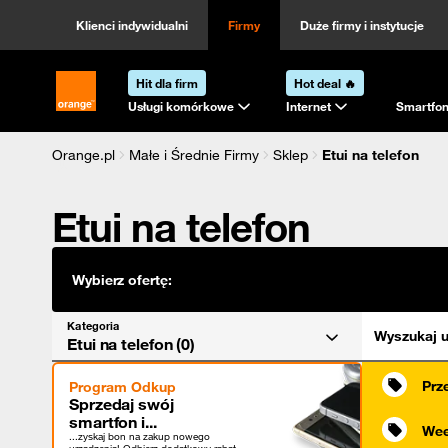
Kategoria
Sortowanie
Klienci indywidualni
Firmy
Duże firmy i instytucje
Hit dla firm
Hot deal 🔥
Strona główna Orange.pl
Usługi komórkowe
Internet
Smartfon
Orange.pl
Małe i Średnie Firmy
Sklep
Etui na telefon
Etui na telefon
Wybierz ofertę:
Kategoria
Wyszukaj u
Etui na telefon (0)
Prz
Program Odkup
Sprzedaj swój
smartfon i...
Wee
...zyskaj bon na zakup nowego