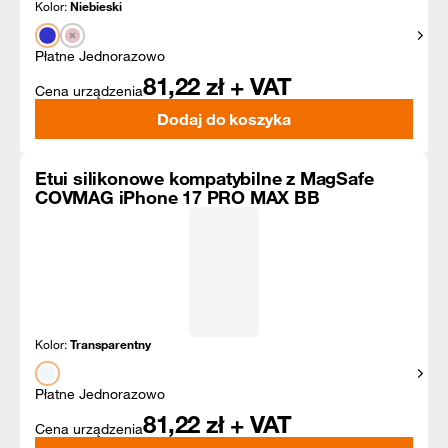
Kolor:
Niebieski
Pokaż
Płatne Jednorazowo
81,22
zł + VAT
Cena urządzenia
Dodaj do koszyka
Etui silikonowe kompatybilne z MagSafe
COVMAG iPhone 17 PRO MAX BB
Kolor:
Transparentny
Pokaż
Płatne Jednorazowo
81,22
zł + VAT
Cena urządzenia