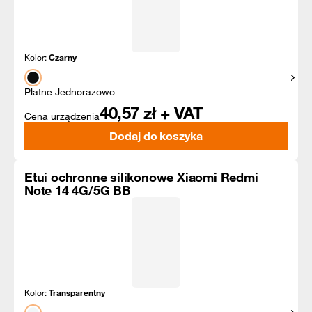
Kolor:
Czarny
Pokaż
Płatne Jednorazowo
40,57
zł + VAT
Cena urządzenia
Dodaj do koszyka
Etui ochronne silikonowe Xiaomi Redmi
Note 14 4G/5G BB
Kolor:
Transparentny