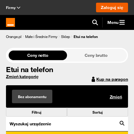
Zaloguj się
Firmy
Menu
Strona główna Orange.pl
Orange.pl
Małe i Średnie Firmy
Sklep
Etui na telefon
Ceny netto
Ceny brutto
Etui na telefon
Zmień kategorię
Kup na paragon
Bez abonamentu
Zmień
Filtruj
Sortuj
Wyszukaj urządzenie