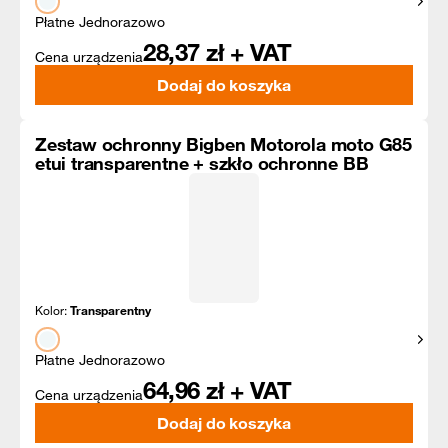
Pokaż
Płatne Jednorazowo
28,37
zł + VAT
Cena urządzenia
Dodaj do koszyka
Zestaw ochronny Bigben Motorola moto G85
etui transparentne + szkło ochronne BB
Kolor:
Transparentny
Pokaż
Płatne Jednorazowo
64,96
zł + VAT
Cena urządzenia
Dodaj do koszyka