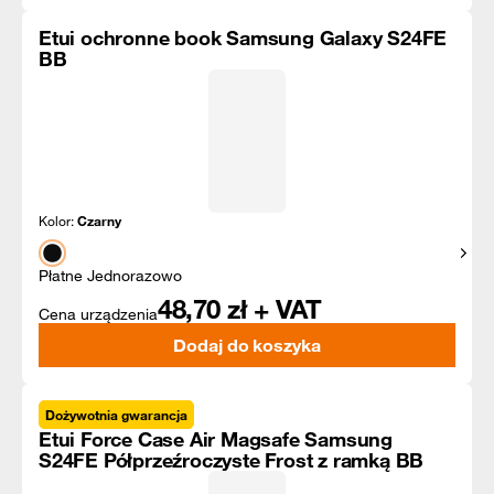
Etui ochronne book Samsung Galaxy S24FE
BB
Kolor:
Czarny
Pokaż
Płatne Jednorazowo
48,70
zł + VAT
Cena urządzenia
Dodaj do koszyka
Dożywotnia gwarancja
Etui Force Case Air Magsafe Samsung
S24FE Półprzeźroczyste Frost z ramką BB