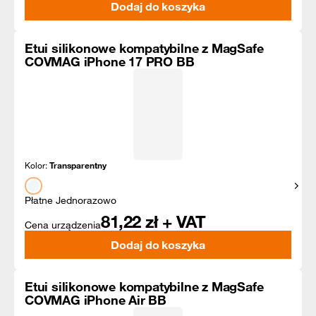
Dodaj do koszyka
Etui silikonowe kompatybilne z MagSafe
COVMAG iPhone 17 PRO BB
Kolor:
Transparentny
Pokaż
Płatne Jednorazowo
81,22
zł + VAT
Cena urządzenia
Dodaj do koszyka
Etui silikonowe kompatybilne z MagSafe
COVMAG iPhone Air BB