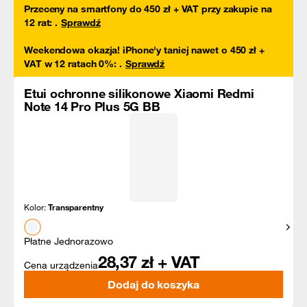
Przeceny na smartfony do 450 zł + VAT przy zakupie na
12 rat
:
.
Sprawdź
Weekendowa okazja! iPhone'y taniej nawet o 450 zł +
VAT w 12 ratach 0%
:
.
Sprawdź
Etui ochronne silikonowe Xiaomi Redmi
Note 14 Pro Plus 5G BB
Kolor:
Transparentny
Pokaż
Płatne Jednorazowo
28,37
zł + VAT
Cena urządzenia
Dodaj do koszyka