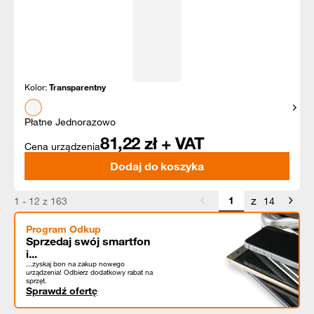
Kolor:
Transparentny
Pokaż
Płatne Jednorazowo
81,22
zł + VAT
Cena urządzenia
Dodaj do koszyka
z
1 - 12 z 163
14
Program Odkup
Sprzedaj swój smartfon
i...
...zyskaj bon na zakup nowego
urządzenia! Odbierz dodatkowy rabat na
sprzęt.
Sprawdź ofertę