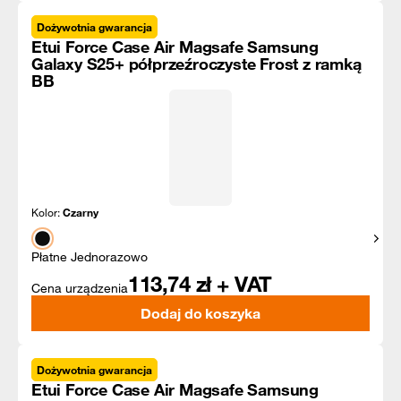
Dożywotnia gwarancja
Etui Force Case Air Magsafe Samsung
Galaxy S25+ półprzeźroczyste Frost z ramką
BB
Kolor:
Czarny
Pokaż
Płatne Jednorazowo
113,74
zł + VAT
Cena urządzenia
Dodaj do koszyka
Dożywotnia gwarancja
Etui Force Case Air Magsafe Samsung