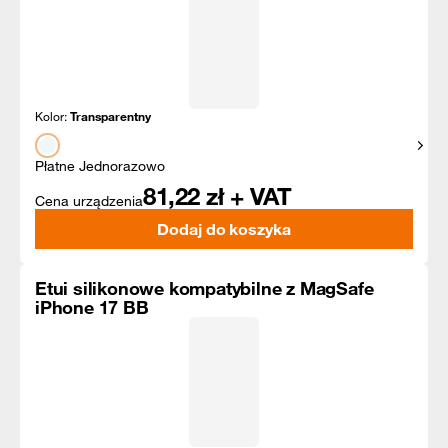
Kolor:
Transparentny
Pokaż
Płatne Jednorazowo
81,22
zł + VAT
Cena urządzenia
Dodaj do koszyka
Etui silikonowe kompatybilne z MagSafe
iPhone 17 BB