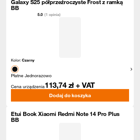
Galaxy S25 półprzeźroczyste Frost z ramką
BB
5.0
(1 opinia)
Kolor:
Czarny
Pokaż
Płatne Jednorazowo
113,74
zł + VAT
Cena urządzenia
Dodaj do koszyka
Etui Book Xiaomi Redmi Note 14 Pro Plus
BB