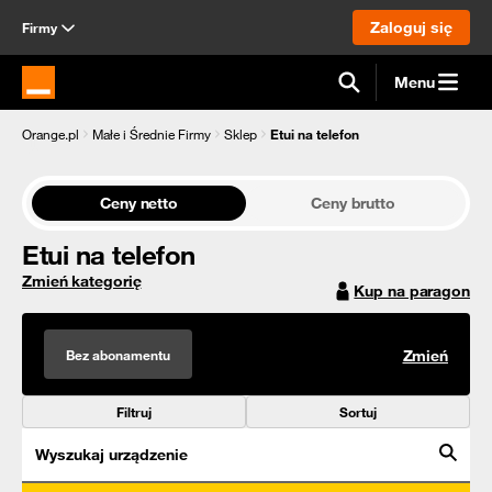
Zaloguj się
Firmy
Menu
Strona główna Orange.pl
Orange.pl
Małe i Średnie Firmy
Sklep
Etui na telefon
Ceny netto
Ceny brutto
Etui na telefon
Zmień kategorię
Kup na paragon
Bez abonamentu
Zmień
Filtruj
Sortuj
Wyszukaj urządzenie