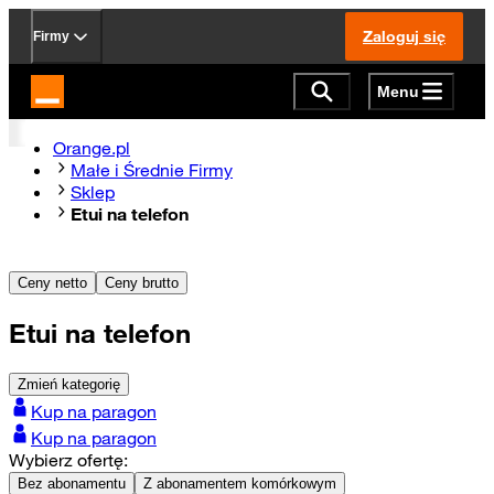
Zaloguj się
Firmy
Menu
Strona główna Orange.pl
Orange.pl
Małe i Średnie Firmy
Sklep
Etui na telefon
Ceny netto
Ceny brutto
Etui na telefon
Zmień kategorię
Kup na paragon
Kup na paragon
Wybierz ofertę:
Bez abonamentu
Z abonamentem komórkowym