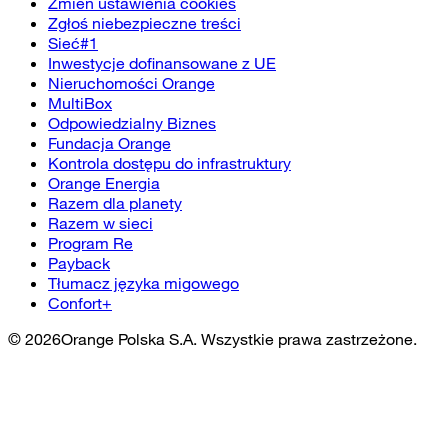
Zmień ustawienia cookies
Zgłoś niebezpieczne treści
Sieć#1
Inwestycje dofinansowane z UE
Nieruchomości Orange
MultiBox
Odpowiedzialny Biznes
Fundacja Orange
Kontrola dostępu do infrastruktury
Orange Energia
Razem dla planety
Razem w sieci
Program Re
Payback
Tłumacz języka migowego
Confort+
©
2026
Orange Polska S.A. Wszystkie prawa zastrzeżone.