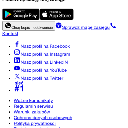
Sprawdź mapę zasięgu
Chcę kupić - oddzwońcie
Kontakt
Nasz profil na
Facebook
Nasz profil na
Instagram
Nasz profil na
LinkedIN
Nasz profil na
YouTube
Nasz profil na
Twitter
Ważne komunikaty
Regulamin serwisu
Warunki zakupów
Ochrona danych osobowych
Polityka prywatności