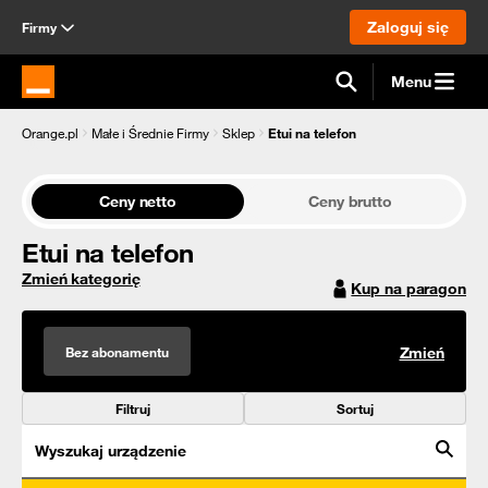
Zaloguj się
Firmy
Menu
Strona główna Orange.pl
Orange.pl
Małe i Średnie Firmy
Sklep
Etui na telefon
Ceny netto
Ceny brutto
Etui na telefon
Zmień kategorię
Kup na paragon
Bez abonamentu
Zmień
Filtruj
Sortuj
Wyszukaj urządzenie