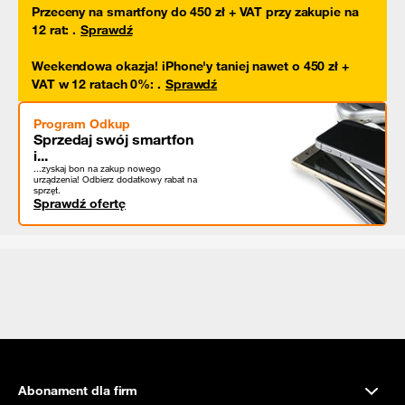
Przeceny na smartfony do 450 zł + VAT przy zakupie na
12 rat
:
.
Sprawdź
Weekendowa okazja! iPhone'y taniej nawet o 450 zł +
VAT w 12 ratach 0%
:
.
Sprawdź
Program Odkup
Sprzedaj swój smartfon
i...
...zyskaj bon na zakup nowego
urządzenia! Odbierz dodatkowy rabat na
sprzęt.
Sprawdź ofertę
Abonament dla firm