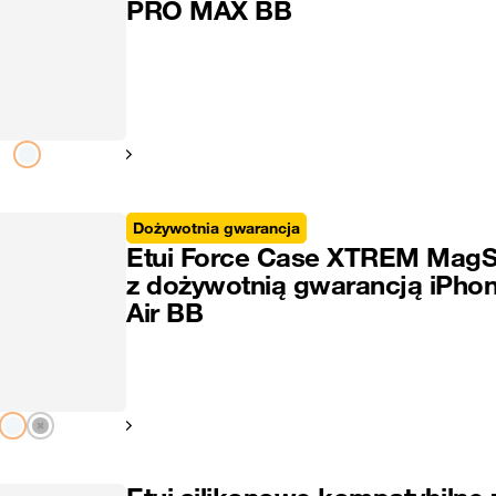
PRO MAX BB
Pokaż następny
Dożywotnia gwarancja
Etui Force Case XTREM MagS
z dożywotnią gwarancją iPho
Air BB
Pokaż następny