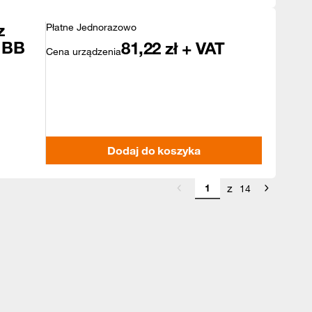
z
Płatne Jednorazowo
 BB
81,22
zł + VAT
Cena urządzenia
Dodaj do koszyka
z
14