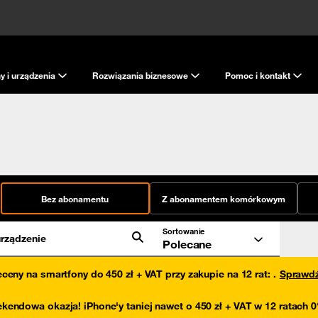
y i urządzenia
Rozwiązania biznesowe
Pomoc i kontakt
Bez abonamentu
Z abonamentem komórkowym
Sortowanie
rządzenie
Polecane
eceny na smartfony do 450 zł + VAT przy zakupie na 12 rat
:
.
Sprawd
kendowa okazja! iPhone'y taniej nawet o 450 zł + VAT w 12 ratach 