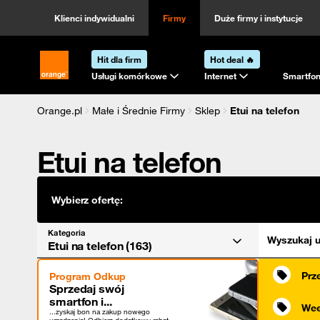
Kategoria
Sortowanie
Klienci indywidualni
Firmy
Duże firmy i instytucje
Hit dla firm
Hot deal 🔥
Strona główna Orange.pl
Usługi komórkowe
Internet
Smartfon
Orange.pl
Małe i Średnie Firmy
Sklep
Etui na telefon
Etui na telefon
Wybierz ofertę:
Kategoria
Wyszukaj u
Etui na telefon (163)
Prz
Program Odkup
Sprzedaj swój
smartfon i...
Wee
...zyskaj bon na zakup nowego