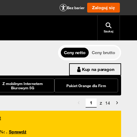
Zaloguj się
Bez barier
Szukaj
Ceny netto
Ceny brutto
Kup na paragon
Z mobilnym Internetem
Pakiet Orange dla Firm
Biurowym 5G
z
14
ź
0%
:
.
Sprawdź