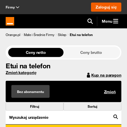
Zaloguj się
Firmy
Menu
Strona główna Orange.pl
Orange.pl
Małe i Średnie Firmy
Sklep
Etui na telefon
Ceny netto
Ceny brutto
Etui na telefon
Zmień kategorię
Kup na paragon
Bez abonamentu
Zmień
Filtruj
Sortuj
Wyszukaj urządzenie