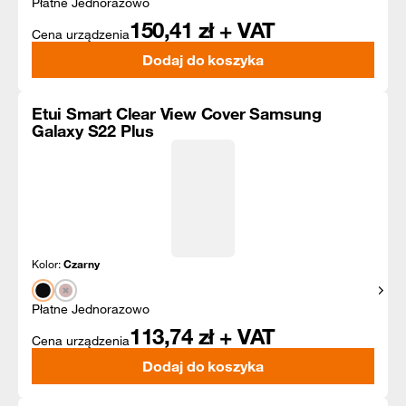
Płatne Jednorazowo
150,41
zł + VAT
Cena urządzenia
Dodaj do koszyka
Etui Smart Clear View Cover Samsung
Galaxy S22 Plus
Kolor:
Czarny
Pokaż
Płatne Jednorazowo
113,74
zł + VAT
Cena urządzenia
Dodaj do koszyka