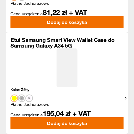
Płatne Jednorazowo
81,22
zł + VAT
Cena urządzenia
Dodaj do koszyka
Etui Samsung Smart View Wallet Case do
Samsung Galaxy A34 5G
Kolor:
Żółty
Pokaż
Płatne Jednorazowo
195,04
zł + VAT
Cena urządzenia
Dodaj do koszyka