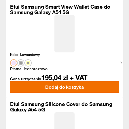
Etui Samsung Smart View Wallet Case do
Samsung Galaxy A54 5G
Kolor:
Lawendowy
Pokaż
Płatne Jednorazowo
195,04
zł + VAT
Cena urządzenia
Dodaj do koszyka
Etui Samsung Silicone Cover do Samsung
Galaxy A54 5G