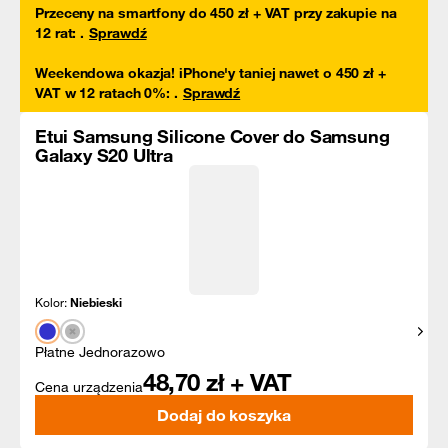
Przeceny na smartfony do 450 zł + VAT przy zakupie na
12 rat
:
.
Sprawdź
Weekendowa okazja! iPhone'y taniej nawet o 450 zł +
VAT w 12 ratach 0%
:
.
Sprawdź
Etui Samsung Silicone Cover do Samsung
Galaxy S20 Ultra
Kolor:
Niebieski
Pokaż
Płatne Jednorazowo
48,70
zł + VAT
Cena urządzenia
Dodaj do koszyka