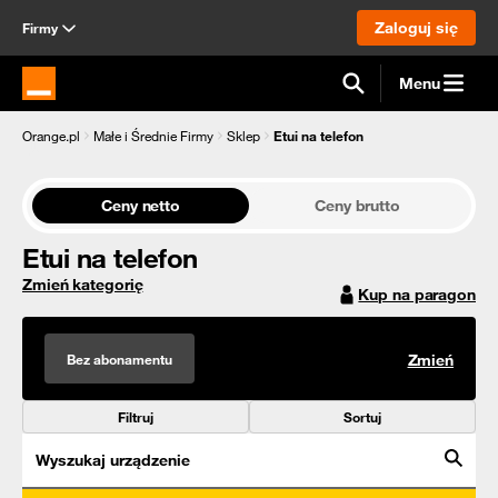
Zaloguj się
Firmy
Menu
Strona główna Orange.pl
Orange.pl
Małe i Średnie Firmy
Sklep
Etui na telefon
Ceny netto
Ceny brutto
Etui na telefon
Zmień kategorię
Kup na paragon
Bez abonamentu
Zmień
Filtruj
Sortuj
Wyszukaj urządzenie