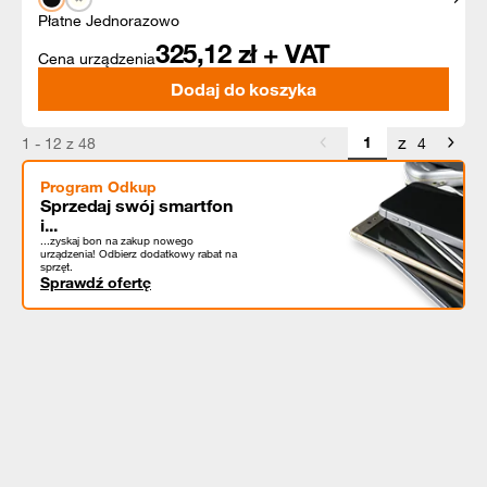
Płatne Jednorazowo
325,12
zł + VAT
Cena urządzenia
Dodaj do koszyka
z
1 - 12 z 48
4
Program Odkup
Sprzedaj swój smartfon
i...
...zyskaj bon na zakup nowego
urządzenia! Odbierz dodatkowy rabat na
sprzęt.
Sprawdź ofertę