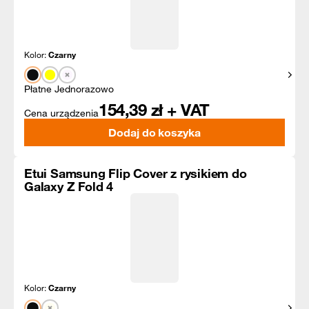
Kolor:
Czarny
Pokaż
Płatne Jednorazowo
154,39
zł + VAT
Cena urządzenia
Dodaj do koszyka
Etui Samsung Flip Cover z rysikiem do
Galaxy Z Fold 4
Kolor:
Czarny
Pokaż