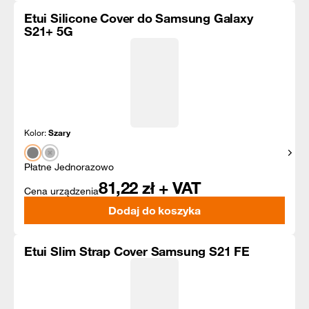
Etui Silicone Cover do Samsung Galaxy
S21+ 5G
Kolor:
Szary
Pokaż
Płatne Jednorazowo
81,22
zł + VAT
Cena urządzenia
Dodaj do koszyka
Etui Slim Strap Cover Samsung S21 FE