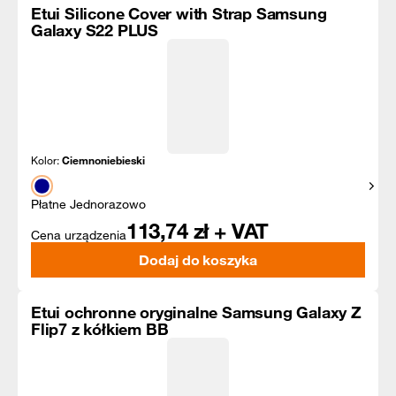
Etui Silicone Cover with Strap Samsung
Galaxy S22 PLUS
Kolor:
Ciemnoniebieski
Pokaż
Płatne Jednorazowo
113,74
zł + VAT
Cena urządzenia
Dodaj do koszyka
Etui ochronne oryginalne Samsung Galaxy Z
Flip7 z kółkiem BB