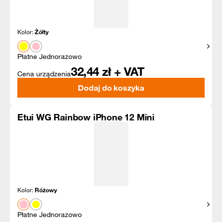
Kolor:
Żółty
Pokaż
Płatne Jednorazowo
32,44
zł + VAT
Cena urządzenia
Dodaj do koszyka
Etui WG Rainbow iPhone 12 Mini
Kolor:
Różowy
Pokaż
Płatne Jednorazowo