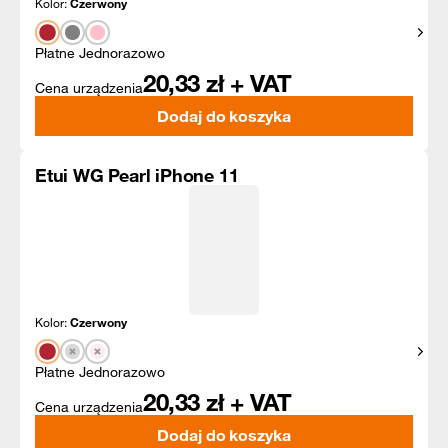
Kolor:
Czerwony
Pokaż
Płatne Jednorazowo
20,33
zł + VAT
Cena urządzenia
Dodaj do koszyka
Etui WG Pearl iPhone 11
Kolor:
Czerwony
Pokaż
Płatne Jednorazowo
20,33
zł + VAT
Cena urządzenia
Dodaj do koszyka