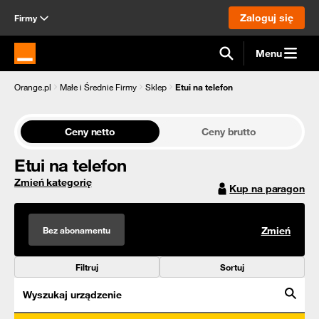
Zaloguj się
Firmy
Menu
Strona główna Orange.pl
Orange.pl
Małe i Średnie Firmy
Sklep
Etui na telefon
Ceny netto
Ceny brutto
Etui na telefon
Zmień kategorię
Kup na paragon
Bez abonamentu
Zmień
Filtruj
Sortuj
Wyszukaj urządzenie