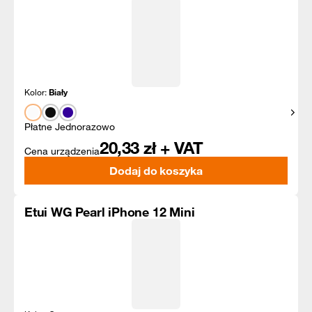
Kolor:
Biały
Pokaż
Płatne Jednorazowo
20,33
zł + VAT
Cena urządzenia
Dodaj do koszyka
Etui WG Pearl iPhone 12 Mini