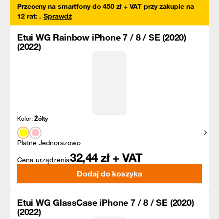
Przeceny na smartfony do 450 zł + VAT przy zakupie na
12 rat
:
.
Sprawdź
Etui WG Rainbow iPhone 7 / 8 / SE (2020)
(2022)
Kolor:
Żółty
Pokaż
Płatne Jednorazowo
32,44
zł + VAT
Cena urządzenia
Dodaj do koszyka
Etui WG GlassCase iPhone 7 / 8 / SE (2020)
(2022)