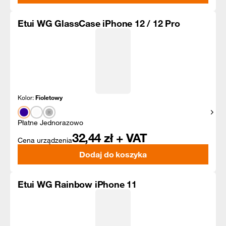
Etui WG GlassCase iPhone 12 / 12 Pro
Kolor:
Fioletowy
Pokaż
Płatne Jednorazowo
32,44
zł + VAT
Cena urządzenia
Dodaj do koszyka
Etui WG Rainbow iPhone 11