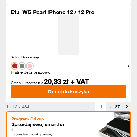
Etui WG Pearl iPhone 12 / 12 Pro
Kolor:
Czerwony
Pokaż
Płatne Jednorazowo
20,33
zł + VAT
Cena urządzenia
Dodaj do koszyka
z
1 - 12 z 434
37
Program Odkup
Sprzedaj swój smartfon
i...
...zyskaj bon na zakup nowego