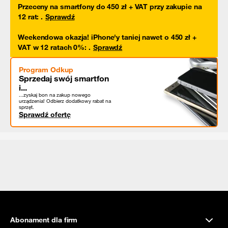
Przeceny na smartfony do 450 zł + VAT przy zakupie na
12 rat
:
.
Sprawdź
Weekendowa okazja! iPhone'y taniej nawet o 450 zł +
VAT w 12 ratach 0%
:
.
Sprawdź
Program Odkup
Sprzedaj swój smartfon
i...
...zyskaj bon na zakup nowego
urządzenia! Odbierz dodatkowy rabat na
sprzęt.
Sprawdź ofertę
Abonament dla firm