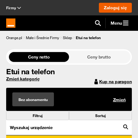
Zaloguj się
Firmy
Menu
Strona główna Orange.pl
Orange.pl
Małe i Średnie Firmy
Sklep
Etui na telefon
Ceny netto
Ceny brutto
Etui na telefon
Zmień kategorię
Kup na paragon
Bez abonamentu
Zmień
Filtruj
Sortuj
Wyszukaj urządzenie