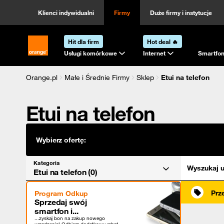
Kategoria
Sortowanie
Klienci indywidualni
Firmy
Duże firmy i instytucje
Hit dla firm
Hot deal 🔥
Strona główna Orange.pl
Usługi komórkowe
Internet
Smartfon
Orange.pl
Małe i Średnie Firmy
Sklep
Etui na telefon
Etui na telefon
Wybierz ofertę:
Kategoria
Wyszukaj u
Etui na telefon (0)
Prz
Program Odkup
Sprzedaj swój
smartfon i...
...zyskaj bon na zakup nowego