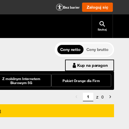
Zaloguj się
Bez barier
Szukaj
Ceny netto
Ceny brutto
Kup na paragon
Z mobilnym Internetem
Pakiet Orange dla Firm
Biurowym 5G
z
0
ź