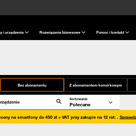
y i urządzenia
Rozwiązania biznesowe
Pomoc i kontakt
Bez abonamentu
Z abonamentem komórkowym
Sortowanie
rządzenie
Polecane
eceny na smartfony do 450 zł + VAT przy zakupie na 12 rat
:
.
Sprawd