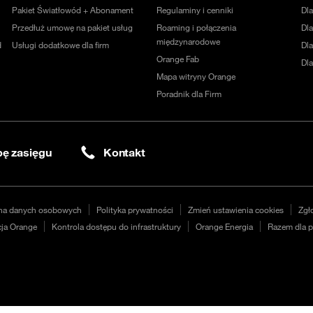
Pakiet Światłowód + Abonament
Regulaminy i cenniki
Dl
Przedłuż umowę na pakiet usług
Roaming i połączenia
Dla
międzynarodowe
d
Usługi dodatkowe dla firm
Dl
Orange Fab
Dl
Mapa witryny Orange
Poradnik dla Firm
ę zasięgu
Kontakt
na danych osobowych
Polityka prywatności
Zmień ustawienia cookies
Zgł
ja Orange
Kontrola dostępu do infrastruktury
Orange Energia
Razem dla p