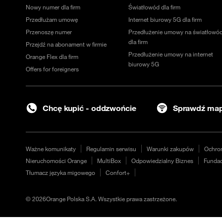
Nowy numer dla firm
Światłowód dla firm
Przedłużam umowę
Internet biurowy 5G dla firm
Przenoszę numer
Przedłużenie umowy na światłowó
dla firm
Przejdź na abonament w firmie
Przedłużenie umowy na internet
Orange Flex dla firm
biurowy 5G
Offers for foreigners
Chcę kupić - oddzwońcie
Sprawdź map
Ważne komunikaty
Regulamin serwisu
Warunki zakupów
Ochro
Nieruchomości Orange
MultiBox
Odpowiedzialny Biznes
Fundac
Tłumacz języka migowego
Confort+
©
2026
Orange Polska S.A. Wszystkie prawa zastrzeżone.