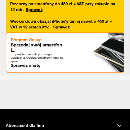
Przeceny na smartfony do 450 zł + VAT przy zakupie na
12 rat
:
.
Sprawdź
Weekendowa okazja! iPhone'y taniej nawet o 450 zł +
VAT w 12 ratach 0%
:
.
Sprawdź
Program Odkup
Sprzedaj swój smartfon
i...
...zyskaj bon na zakup nowego
urządzenia! Odbierz dodatkowy rabat na
sprzęt.
Sprawdź ofertę
Abonament dla firm