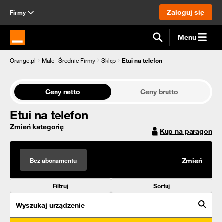
Zaloguj się
Firmy
Menu
Strona główna Orange.pl
Orange.pl
Małe i Średnie Firmy
Sklep
Etui na telefon
Ceny netto
Ceny brutto
Etui na telefon
Zmień kategorię
Kup na paragon
Bez abonamentu
Zmień
Filtruj
Sortuj
Wyszukaj urządzenie