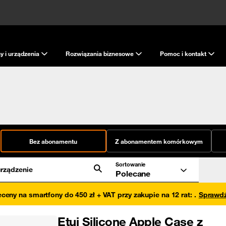
y i urządzenia
Rozwiązania biznesowe
Pomoc i kontakt
Bez abonamentu
Z abonamentem komórkowym
Sortowanie
rządzenie
Polecane
eceny na smartfony do 450 zł + VAT przy zakupie na 12 rat
:
.
Sprawd
Etui Silicone Apple Case z