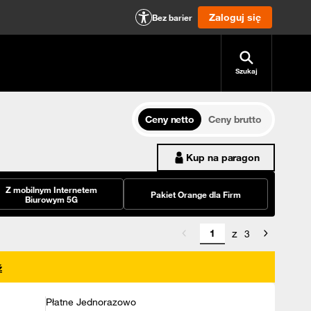
Zaloguj się
Bez barier
Szukaj
Ceny netto
Ceny brutto
Kup na paragon
Z mobilnym Internetem
Pakiet Orange dla Firm
Biurowym 5G
z
3
ź
Płatne Jednorazowo