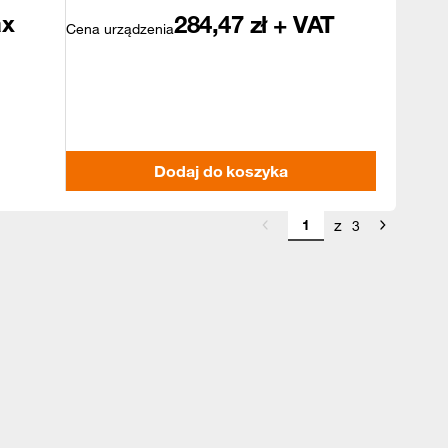
ax
284,47
zł + VAT
Cena urządzenia
Dodaj do koszyka
z
3