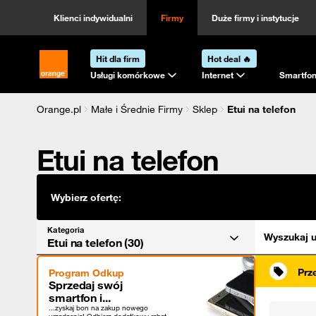
Kategoria
Sortowanie
Klienci indywidualni
Firmy
Duże firmy i instytucje
Hit dla firm
Hot deal 🔥
Strona główna Orange.pl
Usługi komórkowe
Internet
Smartfon
Orange.pl
Małe i Średnie Firmy
Sklep
Etui na telefon
Etui na telefon
Wybierz ofertę:
Kategoria
Wyszukaj u
Etui na telefon (30)
Prz
Program Odkup
Sprzedaj swój
smartfon i...
...zyskaj bon na zakup nowego