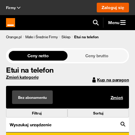
Zaloguj się
Firmy
Menu
Strona główna Orange.pl
Orange.pl
Małe i Średnie Firmy
Sklep
Etui na telefon
Ceny netto
Ceny brutto
Etui na telefon
Zmień kategorię
Kup na paragon
Bez abonamentu
Zmień
Filtruj
Sortuj
Wyszukaj urządzenie