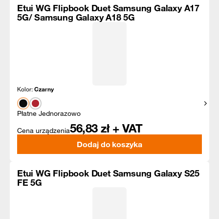
Etui WG Flipbook Duet Samsung Galaxy A17
5G/ Samsung Galaxy A18 5G
Kolor:
Czarny
Pokaż
Płatne Jednorazowo
56,83
zł + VAT
Cena urządzenia
Dodaj do koszyka
Etui WG Flipbook Duet Samsung Galaxy S25
FE 5G