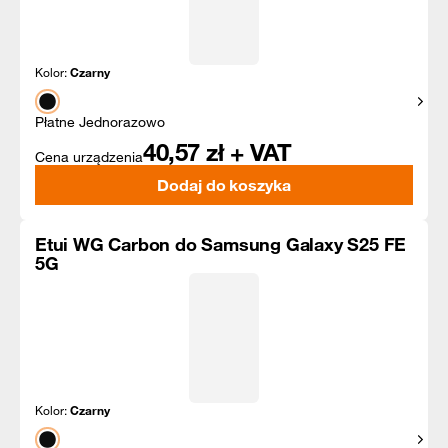
Kolor:
Czarny
Pokaż
Płatne Jednorazowo
40,57
zł + VAT
Cena urządzenia
Dodaj do koszyka
Etui WG Carbon do Samsung Galaxy S25 FE
5G
Kolor:
Czarny
Pokaż