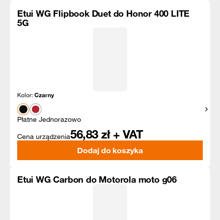
Etui WG Flipbook Duet do Honor 400 LITE
5G
Kolor:
Czarny
Pokaż
Płatne Jednorazowo
56,83
zł + VAT
Cena urządzenia
Dodaj do koszyka
Etui WG Carbon do Motorola moto g06