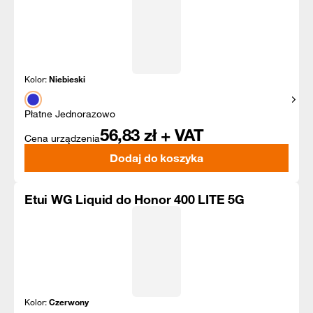
Kolor:
Niebieski
Pokaż
Płatne Jednorazowo
56,83
zł + VAT
Cena urządzenia
Dodaj do koszyka
Etui WG Liquid do Honor 400 LITE 5G
Kolor:
Czerwony