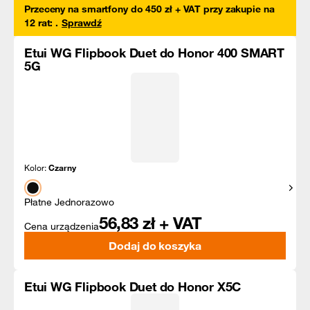
Przeceny na smartfony do 450 zł + VAT przy zakupie na
12 rat
:
.
Sprawdź
Etui WG Flipbook Duet do Honor 400 SMART
5G
Kolor:
Czarny
Pokaż
Płatne Jednorazowo
56,83
zł + VAT
Cena urządzenia
Dodaj do koszyka
Etui WG Flipbook Duet do Honor X5C