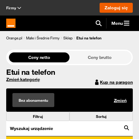
Zaloguj się
Firmy
Menu
Strona główna Orange.pl
Orange.pl
Małe i Średnie Firmy
Sklep
Etui na telefon
Ceny netto
Ceny brutto
Etui na telefon
Zmień kategorię
Kup na paragon
Bez abonamentu
Zmień
Filtruj
Sortuj
Wyszukaj urządzenie