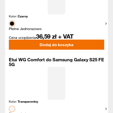
Kolor:
Czarny
Pokaż
Płatne Jednorazowo
36,59
zł + VAT
Cena urządzenia
Dodaj do koszyka
Etui WG Comfort do Samsung Galaxy S25 FE
5G
Kolor:
Transparentny
Pokaż