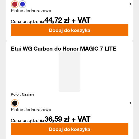
Pokaż
Płatne Jednorazowo
44,72
zł + VAT
Cena urządzenia
Dodaj do koszyka
Etui WG Carbon do Honor MAGIC 7 LITE
Kolor:
Czarny
Pokaż
Płatne Jednorazowo
36,59
zł + VAT
Cena urządzenia
Dodaj do koszyka