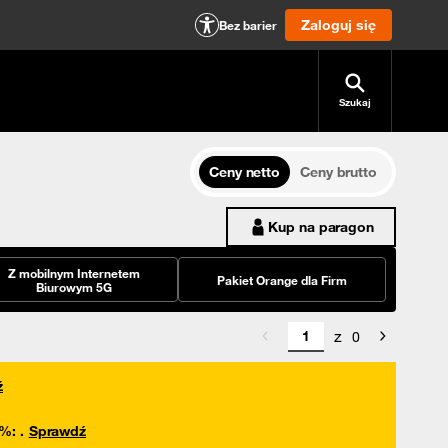
Zaloguj się
Bez barier
Szukaj
Ceny netto
Ceny brutto
Kup na paragon
Z mobilnym Internetem
Pakiet Orange dla Firm
Biurowym 5G
z
0
ź
0%
:
.
Sprawdź