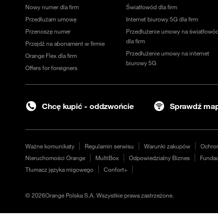
Nowy numer dla firm
Światłowód dla firm
Przedłużam umowę
Internet biurowy 5G dla firm
Przenoszę numer
Przedłużenie umowy na światłowó
dla firm
Przejdź na abonament w firmie
Przedłużenie umowy na internet
Orange Flex dla firm
biurowy 5G
Offers for foreigners
Chcę kupić - oddzwońcie
Sprawdź map
Ważne komunikaty
Regulamin serwisu
Warunki zakupów
Ochro
Nieruchomości Orange
MultiBox
Odpowiedzialny Biznes
Fundac
Tłumacz języka migowego
Confort+
©
2026
Orange Polska S.A. Wszystkie prawa zastrzeżone.