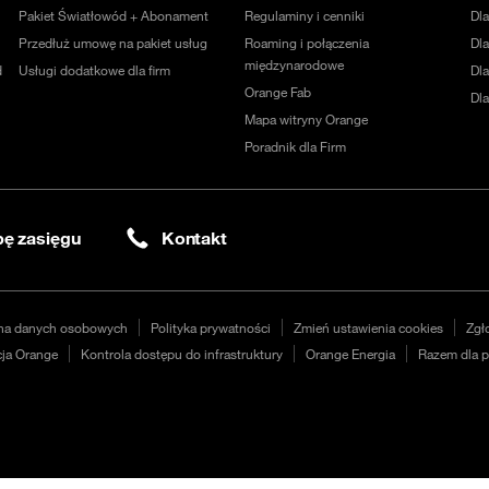
Pakiet Światłowód + Abonament
Regulaminy i cenniki
Dl
Przedłuż umowę na pakiet usług
Roaming i połączenia
Dla
międzynarodowe
d
Usługi dodatkowe dla firm
Dl
Orange Fab
Dl
Mapa witryny Orange
Poradnik dla Firm
ę zasięgu
Kontakt
na danych osobowych
Polityka prywatności
Zmień ustawienia cookies
Zgł
ja Orange
Kontrola dostępu do infrastruktury
Orange Energia
Razem dla p