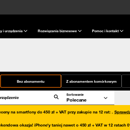
y i urządzenia
Rozwiązania biznesowe
Pomoc i kontakt
Bez abonamentu
Z abonamentem komórkowym
Sortowanie
rządzenie
Polecane
eceny na smartfony do 450 zł + VAT przy zakupie na 12 rat
:
.
Sprawd
kendowa okazja! iPhone'y taniej nawet o 450 zł + VAT w 12 ratach 