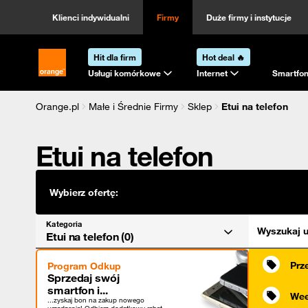
Kategoria
Sortowanie
Klienci indywidualni
Firmy
Duże firmy i instytucje
Hit dla firm
Hot deal 🔥
Strona główna Orange.pl
Usługi komórkowe
Internet
Smartfon
Orange.pl
Małe i Średnie Firmy
Sklep
Etui na telefon
Etui na telefon
Wybierz ofertę:
Kategoria
Wyszukaj u
Etui na telefon (0)
Prz
Program Odkup
Sprzedaj swój
smartfon i...
Wee
...zyskaj bon na zakup nowego