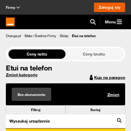
Zaloguj się
Firmy
Menu
Strona główna Orange.pl
Orange.pl
Małe i Średnie Firmy
Sklep
Etui na telefon
Ceny netto
Ceny brutto
Etui na telefon
Zmień kategorię
Kup na paragon
Bez abonamentu
Zmień
Filtruj
Sortuj
Wyszukaj urządzenie