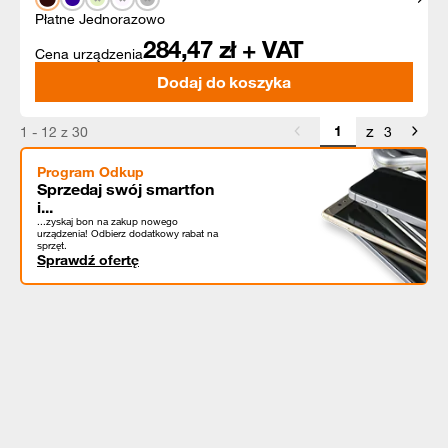
Płatne Jednorazowo
284,47
zł + VAT
Cena urządzenia
Dodaj do koszyka
z
1 - 12 z 30
3
Program Odkup
Sprzedaj swój smartfon
i...
...zyskaj bon na zakup nowego
urządzenia! Odbierz dodatkowy rabat na
sprzęt.
Sprawdź ofertę