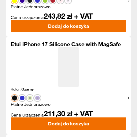
Pokaż
Płatne Jednorazowo
243,82
zł + VAT
Cena urządzenia
Dodaj do koszyka
Etui iPhone 17 Silicone Case with MagSafe
Kolor:
Czarny
Pokaż
Płatne Jednorazowo
211,30
zł + VAT
Cena urządzenia
Dodaj do koszyka