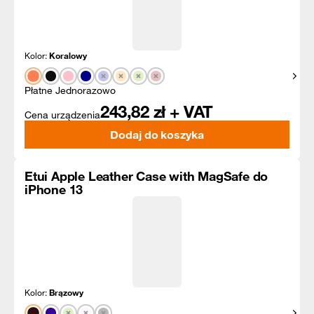
Kolor:
Koralowy
Pokaż
Płatne Jednorazowo
243,82
zł + VAT
Cena urządzenia
Dodaj do koszyka
Etui Apple Leather Case with MagSafe do
iPhone 13
Kolor:
Brązowy
Pokaż