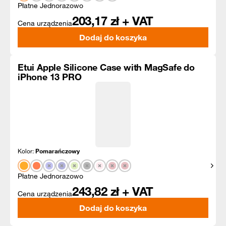
Płatne Jednorazowo
203,17
zł + VAT
Cena urządzenia
Dodaj do koszyka
Etui Apple Silicone Case with MagSafe do
iPhone 13 PRO
Kolor:
Pomarańczowy
Pokaż
Płatne Jednorazowo
243,82
zł + VAT
Cena urządzenia
Dodaj do koszyka