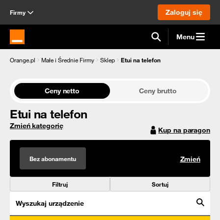
Zaloguj się
Firmy
Menu
Strona główna Orange.pl
Orange.pl
Małe i Średnie Firmy
Sklep
Etui na telefon
Ceny netto
Ceny brutto
Etui na telefon
Zmień kategorię
Kup na paragon
Bez abonamentu
Zmień
Filtruj
Sortuj
Wyszukaj urządzenie