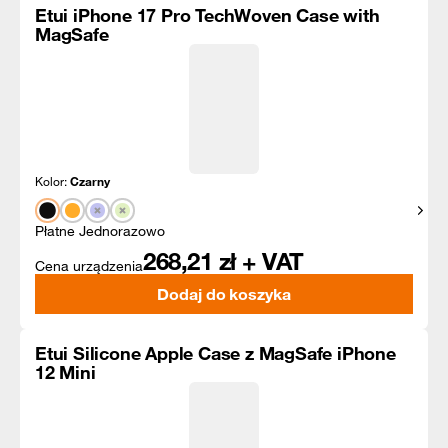
Etui iPhone 17 Pro TechWoven Case with
MagSafe
Kolor:
Czarny
Pokaż
Płatne Jednorazowo
268,21
zł + VAT
Cena urządzenia
Dodaj do koszyka
Etui Silicone Apple Case z MagSafe iPhone
12 Mini