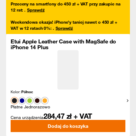
Przeceny na smartfony do 450 zł + VAT przy zakupie na
12 rat
:
.
Sprawdź
Weekendowa okazja! iPhone'y taniej nawet o 450 zł +
VAT w 12 ratach 0%
:
.
Sprawdź
Etui Apple Leather Case with MagSafe do
iPhone 14 Plus
Kolor:
Północ
Pokaż
Płatne Jednorazowo
284,47
zł + VAT
Cena urządzenia
Dodaj do koszyka