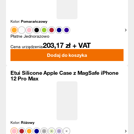
Kolor:
Pomarańczowy
Pokaż
Płatne Jednorazowo
203,17
zł + VAT
Cena urządzenia
Dodaj do koszyka
Etui Silicone Apple Case z MagSafe iPhone
12 Pro Max
Kolor:
Różowy
Pokaż