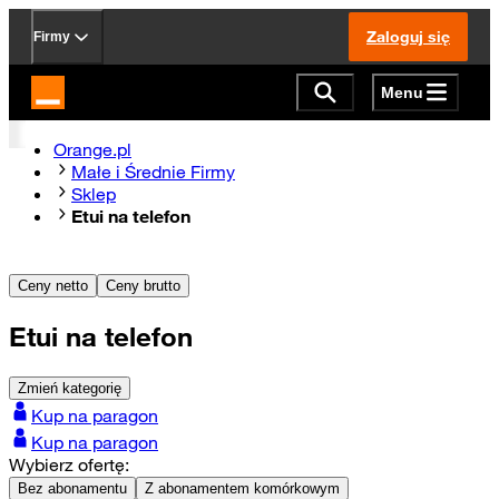
Zaloguj się
Firmy
Menu
Strona główna Orange.pl
Orange.pl
Małe i Średnie Firmy
Sklep
Etui na telefon
Ceny netto
Ceny brutto
Etui na telefon
Zmień kategorię
Kup na paragon
Kup na paragon
Wybierz ofertę:
Bez abonamentu
Z abonamentem komórkowym