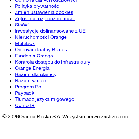
Polityka prywatności
Zmień ustawienia cookies
Zgłoś niebezpieczne treści
Sieć#1
Inwestycje dofinansowane z UE
Nieruchomości Orange
MultiBox
Odpowiedzialny Biznes
Fundacja Orange
Kontrola dostępu do infrastruktury
Orange Energia
Razem dla planety
Razem w sieci
Program Re
Payback
Tłumacz języka migowego
Confort+
©
2026
Orange Polska S.A. Wszystkie prawa zastrzeżone.