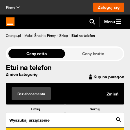
Zaloguj się
Firmy
Menu
Strona główna Orange.pl
Orange.pl
Małe i Średnie Firmy
Sklep
Etui na telefon
Ceny netto
Ceny brutto
Etui na telefon
Zmień kategorię
Kup na paragon
Bez abonamentu
Zmień
Filtruj
Sortuj
Wyszukaj urządzenie