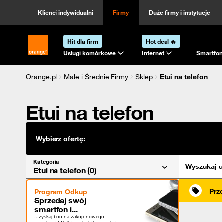
Kategoria
Sortowanie
Klienci indywidualni
Firmy
Duże firmy i instytucje
Hit dla firm
Hot deal 🔥
Strona główna Orange.pl
Usługi komórkowe
Internet
Smartfon
Orange.pl
Małe i Średnie Firmy
Sklep
Etui na telefon
Etui na telefon
Wybierz ofertę:
Kategoria
Wyszukaj u
Etui na telefon (0)
Prz
Program Odkup
Sprzedaj swój
smartfon i...
...zyskaj bon na zakup nowego