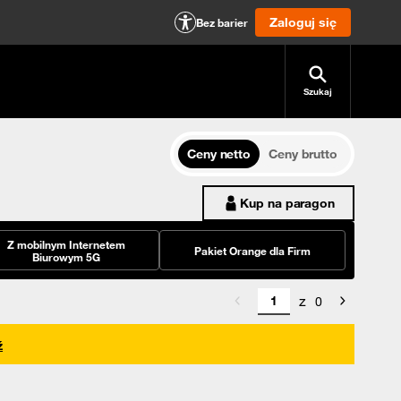
Zaloguj się
Bez barier
Szukaj
Ceny netto
Ceny brutto
Kup na paragon
Z mobilnym Internetem
Pakiet Orange dla Firm
Biurowym 5G
z
0
ź