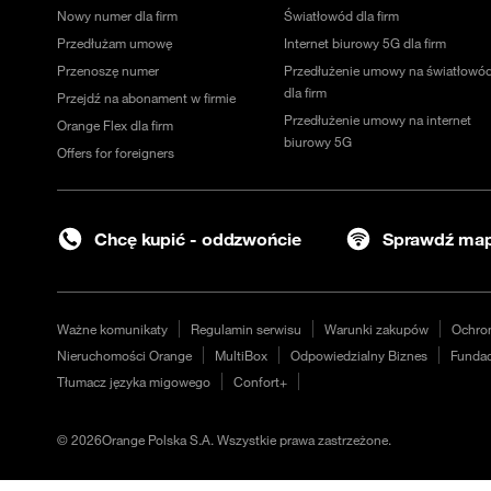
Nowy numer dla firm
Światłowód dla firm
Przedłużam umowę
Internet biurowy 5G dla firm
Przenoszę numer
Przedłużenie umowy na światłowó
dla firm
Przejdź na abonament w firmie
Przedłużenie umowy na internet
Orange Flex dla firm
biurowy 5G
Offers for foreigners
Chcę kupić - oddzwońcie
Sprawdź map
Ważne komunikaty
Regulamin serwisu
Warunki zakupów
Ochro
Nieruchomości Orange
MultiBox
Odpowiedzialny Biznes
Fundac
Tłumacz języka migowego
Confort+
©
2026
Orange Polska S.A. Wszystkie prawa zastrzeżone.