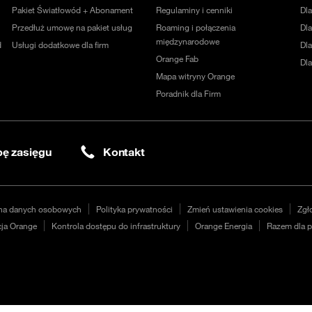
Pakiet Światłowód + Abonament
Regulaminy i cenniki
Dl
Przedłuż umowę na pakiet usług
Roaming i połączenia
Dla
międzynarodowe
d
Usługi dodatkowe dla firm
Dl
Orange Fab
Dl
Mapa witryny Orange
Poradnik dla Firm
ę zasięgu
Kontakt
na danych osobowych
Polityka prywatności
Zmień ustawienia cookies
Zgł
ja Orange
Kontrola dostępu do infrastruktury
Orange Energia
Razem dla p