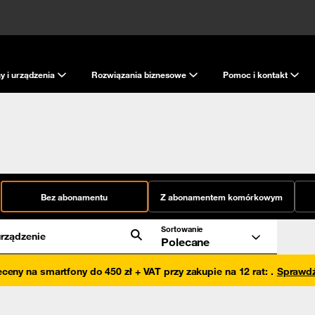
y i urządzenia
Rozwiązania biznesowe
Pomoc i kontakt
Bez abonamentu
Z abonamentem komórkowym
Sortowanie
rządzenie
Polecane
eceny na smartfony do 450 zł + VAT przy zakupie na 12 rat
:
.
Sprawd