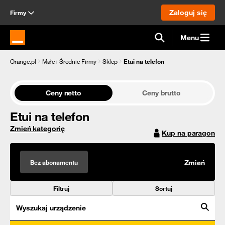
Zaloguj się
Firmy
Menu
Strona główna Orange.pl
Orange.pl
Małe i Średnie Firmy
Sklep
Etui na telefon
Ceny netto
Ceny brutto
Etui na telefon
Zmień kategorię
Kup na paragon
Bez abonamentu
Zmień
Filtruj
Sortuj
Wyszukaj urządzenie