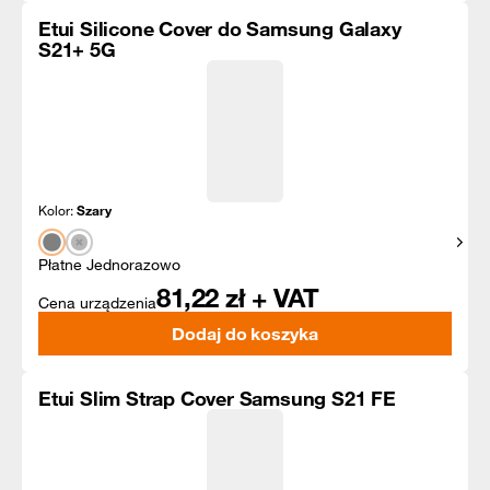
Etui Silicone Cover do Samsung Galaxy
S21+ 5G
Kolor:
Szary
Pokaż
Płatne Jednorazowo
81,22
zł + VAT
Cena urządzenia
Dodaj do koszyka
Etui Slim Strap Cover Samsung S21 FE