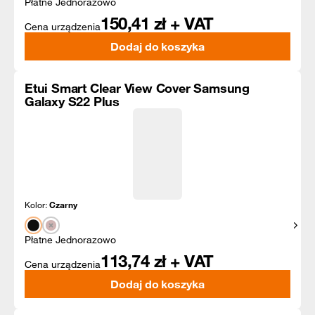
Płatne Jednorazowo
150,41
zł + VAT
Cena urządzenia
Dodaj do koszyka
Etui Smart Clear View Cover Samsung
Galaxy S22 Plus
Kolor:
Czarny
Pokaż
Płatne Jednorazowo
113,74
zł + VAT
Cena urządzenia
Dodaj do koszyka