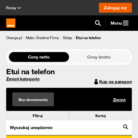
Zaloguj się
Firmy
Menu
Strona główna Orange.pl
Orange.pl
Małe i Średnie Firmy
Sklep
Etui na telefon
Ceny netto
Ceny brutto
Etui na telefon
Zmień kategorię
Kup na paragon
Bez abonamentu
Zmień
Filtruj
Sortuj
Wyszukaj urządzenie