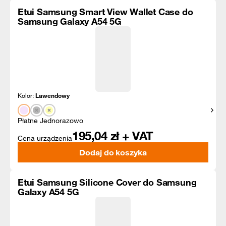
Etui Samsung Smart View Wallet Case do
Samsung Galaxy A54 5G
Kolor:
Lawendowy
Pokaż
Płatne Jednorazowo
195,04
zł + VAT
Cena urządzenia
Dodaj do koszyka
Etui Samsung Silicone Cover do Samsung
Galaxy A54 5G