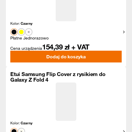
Kolor:
Czarny
Pokaż
Płatne Jednorazowo
154,39
zł + VAT
Cena urządzenia
Dodaj do koszyka
Etui Samsung Flip Cover z rysikiem do
Galaxy Z Fold 4
Kolor:
Czarny
Pokaż