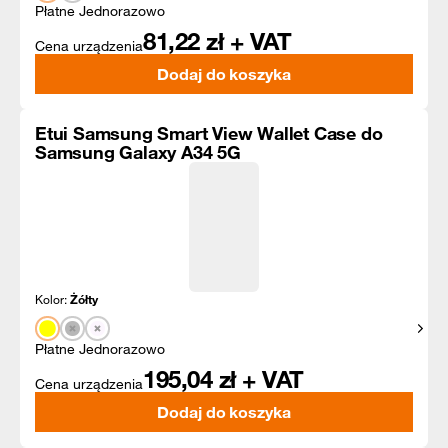
Płatne Jednorazowo
81,22
zł + VAT
Cena urządzenia
Dodaj do koszyka
Etui Samsung Smart View Wallet Case do
Samsung Galaxy A34 5G
Kolor:
Żółty
Pokaż
Płatne Jednorazowo
195,04
zł + VAT
Cena urządzenia
Dodaj do koszyka