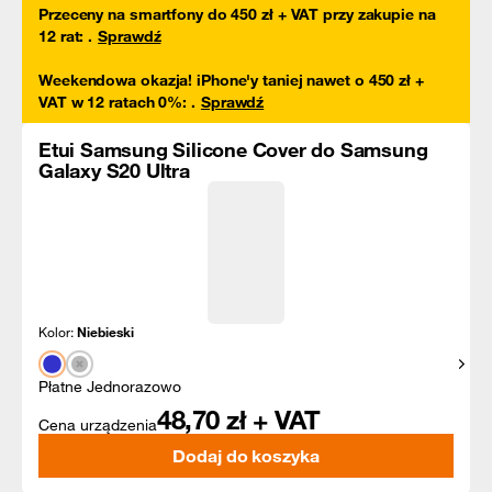
Przeceny na smartfony do 450 zł + VAT przy zakupie na
12 rat
:
.
Sprawdź
Weekendowa okazja! iPhone'y taniej nawet o 450 zł +
VAT w 12 ratach 0%
:
.
Sprawdź
Etui Samsung Silicone Cover do Samsung
Galaxy S20 Ultra
Kolor:
Niebieski
Pokaż
Płatne Jednorazowo
48,70
zł + VAT
Cena urządzenia
Dodaj do koszyka