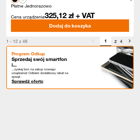
Płatne Jednorazowo
325,12
zł + VAT
Cena urządzenia
Dodaj do koszyka
z
1 - 12 z 48
4
Program Odkup
Sprzedaj swój smartfon
i...
...zyskaj bon na zakup nowego
urządzenia! Odbierz dodatkowy rabat na
sprzęt.
Sprawdź ofertę