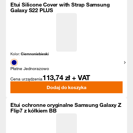
Etui Silicone Cover with Strap Samsung
Galaxy S22 PLUS
Kolor:
Ciemnoniebieski
Pokaż
Płatne Jednorazowo
113,74
zł + VAT
Cena urządzenia
Dodaj do koszyka
Etui ochronne oryginalne Samsung Galaxy Z
Flip7 z kółkiem BB